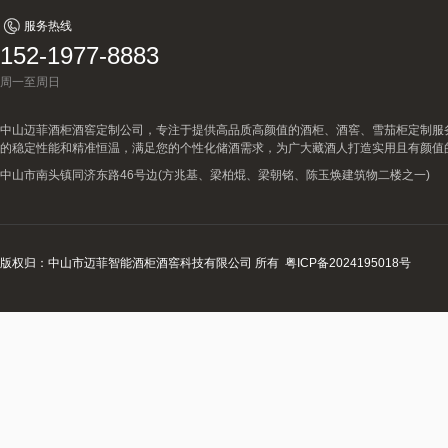
服务热线
152-1977-8883
周一至周日
中山迈菲酒柜酒窖定制公司，专注于提供高品质高颜值的酒柜、酒窖、雪茄柜定制服
的稳定性能和精准恒温，满足您的个性化储酒需求，为广大藏酒人打造实用且有颜值
中山市南头镇同济东路46号边(方兆基、梁柏焜、梁朝铭、陈玉焕建筑物二楼之一)
版权归：中山市迈菲智能酒柜酒窖科技有限公司 所有
粤ICP备2024195018号