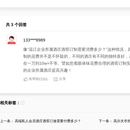
共 3 个回答
133****8989
像“温江企业所属酒庄酒窖订制需要消费多少？”这种情况
制的花费并不是不怀疑的，不同的酒庄有不同的独特喜好，
在一万到10w+不等。譬如您着眼体味花费合理的酒窖订制
的企业所属酒庄提高兴趣！
有帮助(
分享
330
)
180****7702
对于“温江企业所属酒庄酒窖订制需要消费多少？”的情况
相关标签：
体会酒窖的花费很首要，但遴选一家能订制能够适合企业所
的复杂程度、采取素材、加工技术等而存在偏差。譬如您也
上一条：
高端私人会员酒庄酒窖订做需要付费多少？
下一条：
高尔夫市
无论花费高低，您都会获致高品质的服务和圆满的成效！