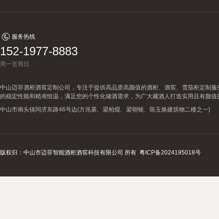
窖设备厂家的案例观察，
案例详解：订制观光酒庄智能葡萄
大型葡萄酒酒窖的秘诀
窖，酒庄山洞酒窖设计生产商真实
查看详情
服务热线
152-1977-8883
周一至周日
中山迈菲酒柜酒窖定制公司，专注于提供高品质高颜值的酒柜、酒窖、雪茄柜定制服
的稳定性能和精准恒温，满足您的个性化储酒需求，为广大藏酒人打造实用且有颜值
中山市南头镇同济东路46号边(方兆基、梁柏焜、梁朝铭、陈玉焕建筑物二楼之一)
版权归：中山市迈菲智能酒柜酒窖科技有限公司 所有
粤ICP备2024195018号