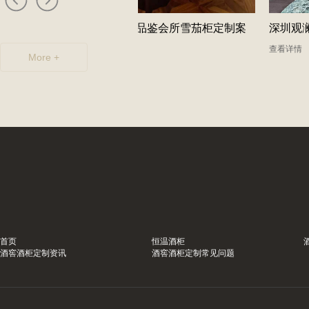
格酒柜定
香港兰桂坊雪茄品鉴会所雪茄柜定制案
深圳观
例
查看详情
More +
查看详情
首页
恒温酒柜
酒窖酒柜定制资讯
酒窖酒柜定制常见问题
：订制社交会所防潮酒
某街道专用藏酒窖红酒酒厂厂家案
订制会所供应商独家揭秘
解，让酒厂新款藏酒窖订制变得简