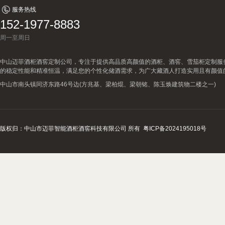
查看详情
服务热线
152-1977-8883
周一至周日
中山迈菲酒柜酒窖定制公司，专注于提供高品质高颜值的酒柜、酒窖、雪茄柜定制服
的稳定性能和精准恒温，满足您的个性化储酒需求，为广大藏酒人打造实用且有颜值
中山市南头镇同济东路46号边(方兆基、梁柏焜、梁朝铭、陈玉焕建筑物二楼之一)
版权归：中山市迈菲智能酒柜酒窖科技有限公司 所有
粤ICP备2024195018号