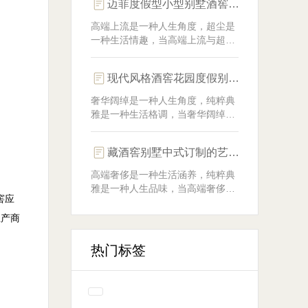
迈菲度假型小型别墅酒窖中式材料订做，为您的美酒提供一个完美的陈年空间
里装修一座符合自己需求和风格的
藏酒窖呢？确实也懊恼着各位豪华
高端上流是一种人生角度，超尘是
别墅业主——就像家住广东省豪华
一种生活情趣，当高端上流与超尘
别墅小区的郤总一样。
完好结合，便面市了全新的畅享
——度假型小型别墅私藏酒窖。在
现代风格酒窖花园度假别墅怎样设计才显得格调高雅？迈菲定做让您的葡萄酒有个好家
这个为度假型小型别墅存贮酱香白
酒而订做的指定的空间里，每一处
奢华阔绰是一种人生角度，纯粹典
都将展览着度假型小型别墅主人的
雅是一种生活格调，当奢华阔绰与
修为与学养。
纯粹典雅完善结合，便出世了全新
的体会——花园度假别墅私藏定制
藏酒窖别墅中式订制的艺术，迈菲专业打造中式风格的葡萄酒家园
恒湿酒窖。在这个为花园度假别墅
收藏葡萄酒而定做的指定的场合
高端奢侈是一种生活涵养，纯粹典
里，每一处都将出展着花园度假别
雅是一种人生品味，当高端奢侈与
墅主人的情操与涵养。
窖应
纯粹典雅巧妙结合，便面世了全新
的尽情体会——别墅藏酒窖。在这
生产商
个为别墅窖藏葡萄酒而订制的特定
的场合里，每一处都将秀出着别墅
热门标签
主人的品格与修养。