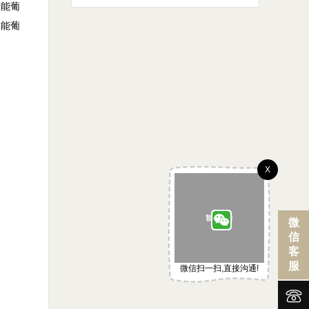
智能葡
智能葡
X
微
信
客
服
微信扫一扫,直接沟通!

