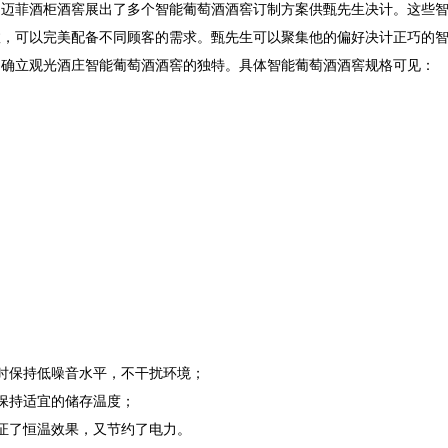
：迈菲酒柜酒窖展出了多个智能葡萄酒酒窖订制方案供甄先生决计。这些
效，可以完美配备不同顾客的需求。甄先生可以聚集他的偏好决计正巧的
确立观光酒庄智能葡萄酒酒窖的独特。具体智能葡萄酒酒窖规格可见：

行时保持低噪音水平，不干扰环境；
保持适宜的储存温度；
证了恒温效果，又节约了电力。
