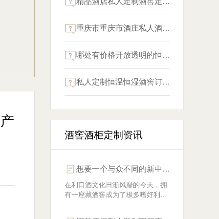
精品酒店私人定制酒窖定做哪家可靠？
重庆市重庆市酒庄私人酒窖定制决计哪个靠谱？
哪处有价格开放透明的恒湿酒窖定制？
私人定制恒温恒湿酒窖订做价格标准是多少？
生产
酒窖酒柜定制资讯
想要一个与众不同的新中式私藏豪华别墅藏酒窖？迈菲给您提供一站式解决方案
在利口酒文化日渐风靡的今天，拥
有一座藏酒窖成为了极多嗜好利口
酒的豪华别墅业主优质的追求。但
是该是如何在豪华别墅有限的场合