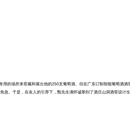
个专用的场所来窖藏和展出他的250支葡萄酒。但在广东订制智能葡萄酒酒
生焦急。于是，在友人的引荐下，甄先生满怀诚挚到了酒庄山洞酒窖设计