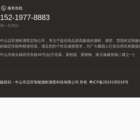
服务热线
152-1977-8883
周一至周日
中山迈菲酒柜酒窖定制公司，专注于提供高品质高颜值的酒柜、酒窖、雪茄柜定制服
的稳定性能和精准恒温，满足您的个性化储酒需求，为广大藏酒人打造实用且有颜值
中山市南头镇同济东路46号边(方兆基、梁柏焜、梁朝铭、陈玉焕建筑物二楼之一)
版权归：中山市迈菲智能酒柜酒窖科技有限公司 所有
粤ICP备2024195018号