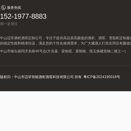
服务热线
152-1977-8883
周一至周日
中山迈菲酒柜酒窖定制公司，专注于提供高品质高颜值的酒柜、酒窖、雪茄柜定制服
的稳定性能和精准恒温，满足您的个性化储酒需求，为广大藏酒人打造实用且有颜值
中山市南头镇同济东路46号边(方兆基、梁柏焜、梁朝铭、陈玉焕建筑物二楼之一)
版权归：中山市迈菲智能酒柜酒窖科技有限公司 所有
粤ICP备2024195018号