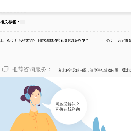
182****8575
面对令人发愁的“浙江临平定做
相关标签：
少？”，浙江临平的宦总陈明：
视乎酒厂私人恒温藏酒窖的个性
上一条：
广东省龙华区订做私藏藏酒窖花价标准是多少？
下一条：
广东定做
私人恒温藏酒窖时的采纳原材料
强烈提议浙江临平迈菲酒柜酒窖
推荐咨询服务：
设计到修建的整套服务，并且售
若未解决您的问题，请你详细描述问题，通过
有帮助(
分享
470
)
问题没解决？
直接在线咨询