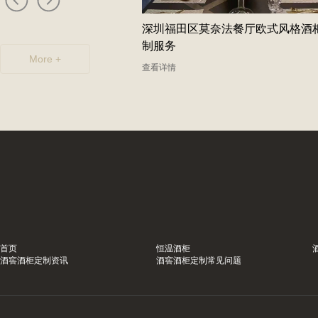
国际酒店酒柜定制服务案
深圳福田区莫奈法餐厅欧式风格酒
制服务
More +
查看详情
首页
恒温酒柜
酒窖酒柜定制资讯
酒窖酒柜定制常见问题
制观光酒庄智能葡萄酒酒
从案例看专业：重庆高级藏酒窖红
酒窖设计生产商真实解析
庄供应商的现代酒庄法式恒湿藏酒