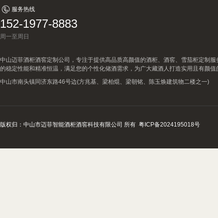
做之道
查看详情
服务热线
152-1977-8883
周一至周日
中山迈菲酒柜酒窖定制公司，专注于提供高品质高颜值的酒柜、酒窖、雪茄柜定制服
的稳定性能和精准恒温，满足您的个性化储酒需求，为广大藏酒人打造实用且有颜值
中山市南头镇同济东路46号边(方兆基、梁柏焜、梁朝铭、陈玉焕建筑物二楼之一)
版权归：中山市迈菲智能酒柜酒窖科技有限公司 所有
粤ICP备2024195018号