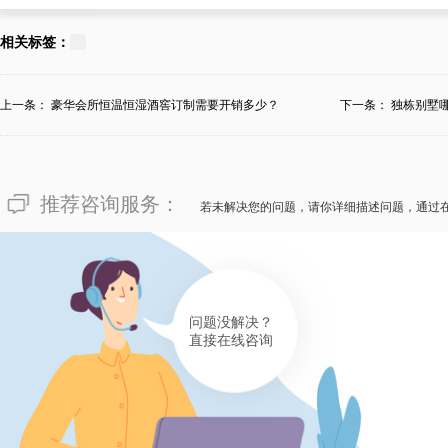
139****9463
对于“定做私家恒温酒窖需要用
相关标签：
高端的私家恒温酒窖定做设计生
复：清晰了解私家恒温酒窖的价
上一条：
豪华会所恒温恒湿酒窖订制需要开销多少？
下一条：
独栋别墅
符合会所所需的私家恒温酒窖的
温酒窖的价格会因定做时的复杂
推荐咨询服务：
所不类似。借使说您也渴望定做
若未解决您的问题，请你详细描述问题，通过
省郫都迈菲酒柜酒窖定做设计生
会摘取出色的服务和优异的答案
有帮助(
分享
384
)
问题没解决？
直接在线咨询