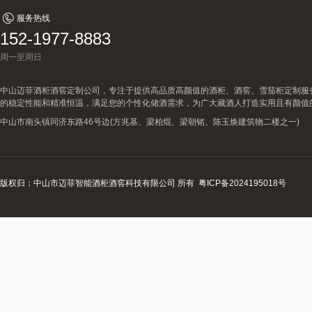
服务热线
152-1977-8883
周一至周日
中山迈菲酒柜酒窖定制公司，专注于提供高品质高颜值的酒柜、酒窖、雪茄柜定制服
的稳定性能和精准恒温，满足您的个性化储酒需求，为广大藏酒人打造实用且有颜值
中山市南头镇同济东路46号边(方兆基、梁柏焜、梁朝铭、陈玉焕建筑物二楼之一)
版权归：中山市迈菲智能酒柜酒窖科技有限公司 所有
粤ICP备2024195018号