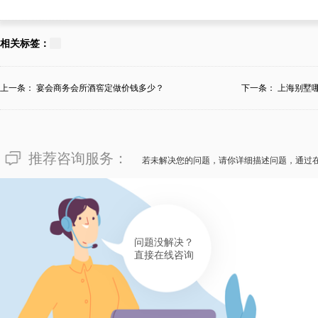
181****8588
面对令人慌张的“重庆市巴南区
相关标签：
温恒湿酒窖定做？”，重庆市巴
恒湿酒窖定做的报价，完全抉择
上一条：
宴会商务会所酒窖定做价钱多少？
下一条：
上海别墅
个人偏好，涵盖了定做或施工私
料、生产技能等。对此，刘女士
推荐咨询服务：
酒柜酒窖公司，不止是筹算从定
若未解决您的问题，请你详细描述问题，通过
价开放公布，可信任！
有帮助(
分享
363
)
176****6135
问题没解决？
直接在线咨询
对于“重庆市巴南区何处有报价
定做？”的难题，重庆市巴南区