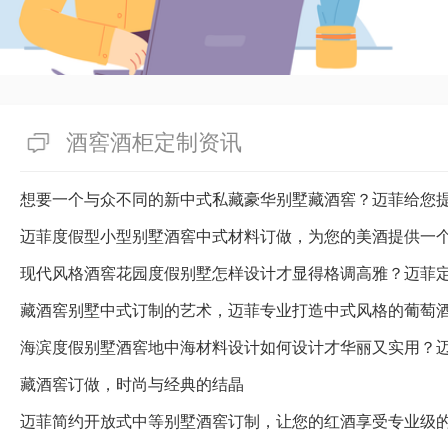
——迈菲酒柜酒窖如此探讨：清
报价很关键，但决定一家能定做
湿酒窖的公司更关键。私人定制
的难易程度、应用材料、生产技
定做私人定制恒温恒湿酒窖，欢
酒窖酒柜定制资讯
酒窖公司，确保无论报价高低，
美无瑕的回报！
想要一个与众不同的新中式私藏豪华别墅藏酒窖？迈菲给您
迈菲度假型小型别墅酒窖中式材料订做，为您的美酒提供一
有帮助(
分享
363
)
藏酒窖别墅中式订制的艺术，迈菲专业打造中式风格的葡萄
海滨度假别墅酒窖地中海材料设计如何设计才华丽又实用？
藏酒窖订做，时尚与经典的结晶
迈菲简约开放式中等别墅酒窖订制，让您的红酒享受专业级