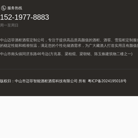
服务热线
152-1977-8883
周一至周日
中山迈菲酒柜酒窖定制公司，专注于提供高品质高颜值的酒柜、酒窖、雪茄柜定制服
的稳定性能和精准恒温，满足您的个性化储酒需求，为广大藏酒人打造实用且有颜值
中山市南头镇同济东路46号边(方兆基、梁柏焜、梁朝铭、陈玉焕建筑物二楼之一)
版权归：中山市迈菲智能酒柜酒窖科技有限公司 所有
粤ICP备2024195018号