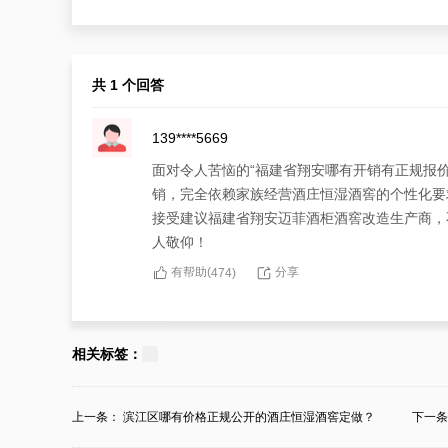
共 1 个回答
139****5669
面对令人苦恼的“福建省翔安哪有开销有正规报
销，完全依赖家族经营酒庄恒湿酒窖的个性化要
接受建议福建省翔安迈菲酒柜酒窖改造生产商，
人敬仰！
有帮助(
分享
474
)
相关标签：
上一条：
滨江区哪有价格正规公开的酒庄恒湿酒窖定做？
下一