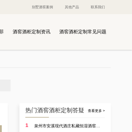
别墅酒窖案例
其他产品
联系我们
案例讲解：定制酒厂酒厂大型恒温藏酒窖，葡萄酒酒厂藏酒窖设备生产商的实例展示
菲
酒窖酒柜定制资讯
酒窖酒柜定制常见问题
案例讲解：定做别墅艺术恒湿藏酒窖，别墅山洞藏酒窖设计厂商的实例展示
热门酒窖酒柜定制答疑
查看更多 >
1
泉州市安溪现代酒庄私藏恒湿酒窖定制耗费多少？
杭州市会所酒窖设备厂家的案例观察，揭秘定做会所大型葡萄酒酒窖的秘诀