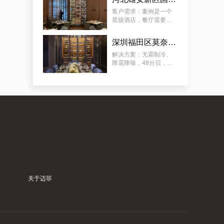
要放：红酒、清酒、洋
案例推荐：订做独栋别墅欧式地下酒窖，泉州酒窖别墅设计生产商真实作品
酒（ 洋酒可常温 ）。
客户需求：案例是一个
星级酒店，餐厅需要展
示多类餐酒，含：红
酒、清酒、啤酒，酒柜
深圳福田区莫奈法餐厅欧式风格酒柜定制服务
放在显眼位置，可供客
人欣赏和选择喜欢的餐
解决方案：无霜制冷、
酒，需容量尽可能大。
降震降噪，48分贝，适
用于餐厅、包厢 ；酒柜
放置在显眼位置，可供
客人欣赏和选择珍藏佳
酿；用餐厅酒柜 ，餐酒
归类 、 美酒展示 、 方
案例深度分析：订制酒庄艺术葡萄酒酒窖，泉州市最新酒窖订制酒庄商家陪你探讨
便储存 ；
关于迈菲
案例视角：订制会所新中式地下藏酒窖，湖里高端藏酒窖葡萄酒会所厂商是如何实现的