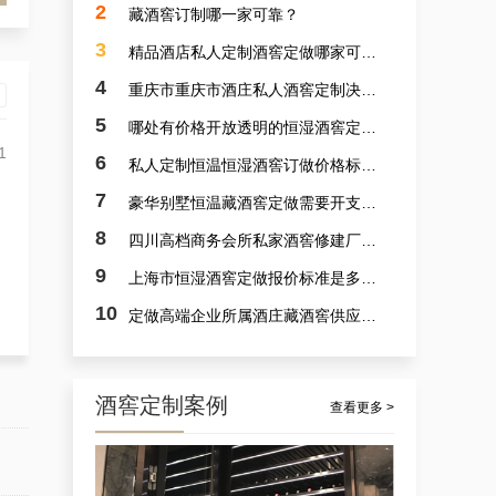
2
藏酒窖订制哪一家可靠？
3
精品酒店私人定制酒窖定做哪家可靠？
4
重庆市重庆市酒庄私人酒窖定制决计哪个靠谱？
5
哪处有价格开放透明的恒湿酒窖定制？
1
6
私人定制恒温恒湿酒窖订做价格标准是多少？
7
豪华别墅恒温藏酒窖定做需要开支多少？
案例详解：订制观光酒庄智能葡萄酒酒窖，酒庄山洞酒窖设计生产商真实解析
8
四川高档商务会所私家酒窖修建厂家哪里好？
9
上海市恒湿酒窖定做报价标准是多少？
10
定做高端企业所属酒庄藏酒窖供应商采选哪里可靠？
酒窖定制案例
查看更多 >
从案例看专业：重庆高级藏酒窖红酒酒庄供应商的现代酒庄法式恒湿藏酒窖定做之道