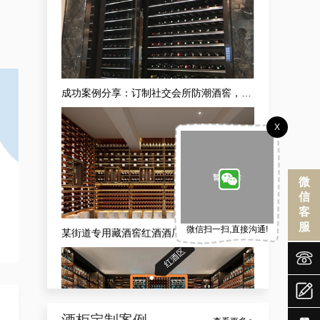
成功案例分享：订制社交会所防潮酒窖，武隆酒窖订制会所供应商独家揭秘
X
微
信
客
服
微信扫一扫,直接沟通!
某街道专用藏酒窖红酒酒厂厂家案例详解，让酒厂新款藏酒窖订制变得简单


