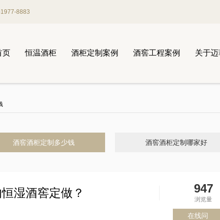
977-8883
首页
恒温酒柜
酒柜定制案例
酒窖工程案例
关于迈
钱
酒窖酒柜定制多少钱
酒窖酒柜定制哪家好
947
的恒湿酒窖定做？
浏览量
在线问