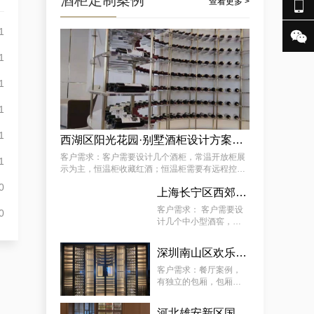
酒柜定制案例

查看更多 >
1

怀柔区极简酒窖红酒别墅厂商的案例观察，揭秘订做别墅山洞恒温酒窖的秘诀
1
1
1
1
西湖区阳光花园·别墅酒柜设计方案推荐
客户需求：客户需要设计几个酒柜，常温开放柜展
1
示为主，恒温柜收藏红酒；恒温柜需要有远程控制
温湿度功能 。
0
典型案例：订制会所豪华恒温藏酒窖，潼南专业会所藏酒窖工厂的专业流程
上海长宁区西郊壹号·会所：中小型酒柜定制解决方案
客户需求： 客户需要设
0
计几个中小型酒窖，常
温开放柜展示为主，恒
温柜放红酒；恒温柜需
深圳南山区欢乐海岸社佳日本料理恒温酒柜定制案例
要有远程控制温湿度功
能 。
客户需求：餐厅案例，
有独立的包厢，包厢酒
柜需恒温恒湿、静音、
5~22°C（ 可调 ）。主
河北雄安新区国际酒店酒柜定制服务案例