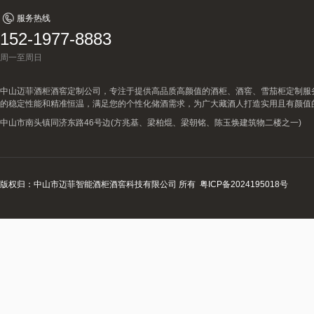
服务热线
152-1977-8883
周一至周日
中山迈菲酒柜酒窖定制公司，专注于提供高品质高颜值的酒柜、酒窖、雪茄柜定制服
的稳定性能和精准恒温，满足您的个性化储酒需求，为广大藏酒人打造实用且有颜值
中山市南头镇同济东路46号边(方兆基、梁柏焜、梁朝铭、陈玉焕建筑物二楼之一)
版权归：中山市迈菲智能酒柜酒窖科技有限公司 所有
粤ICP备2024195018号