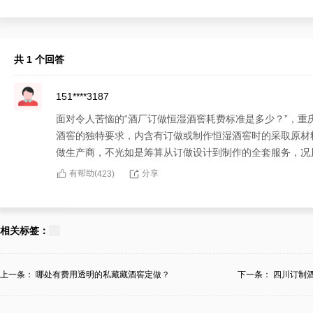
共 1 个回答
151****3187
面对令人苦恼的“酒厂订做恒湿酒窖耗费标准是多少？”，
酒窖的独特要求，内含有订做或制作恒湿酒窖时的采取原材
做生产商，不光如是筹算从订做设计到制作的全套服务，况
有帮助(
分享
423
)
相关标签：
上一条：
哪处有费用透明的私藏藏酒窖定做？
下一条：
四川订制