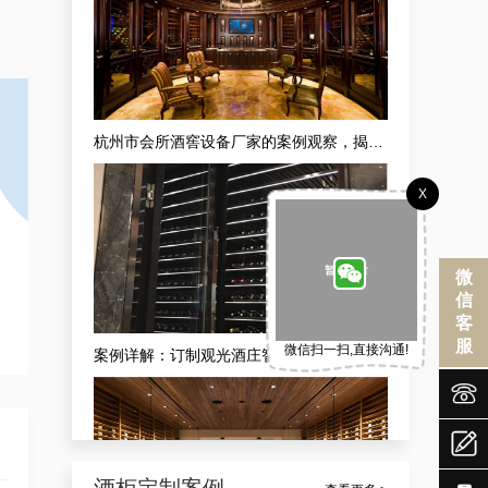
案例详解：订制观光酒庄智能葡萄酒酒窖，酒庄山洞酒窖设计生产商真实解析
X
微
信
客
服
微信扫一扫,直接沟通!
从案例看专业：重庆高级藏酒窖红酒酒庄供应商的现代酒庄法式恒湿藏酒窖定做之道


