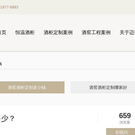
977-8883
首页
恒温酒柜
酒柜定制案例
酒窖工程案例
关于迈
钱
酒窖酒柜定制多少钱
酒窖酒柜定制哪家好
659
多少？
浏览量
在线问