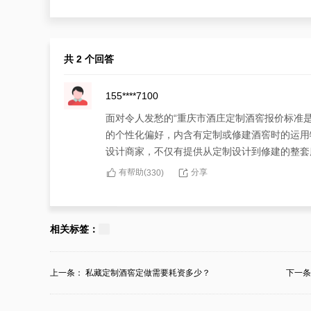
共 2 个回答
155****7100
面对令人发愁的“重庆市酒庄定制酒窖报价标准
的个性化偏好，内含有定制或修建酒窖时的运用
设计商家，不仅有提供从定制设计到修建的整套
有帮助(
分享
330
)
181****2684
对于“重庆市酒庄定制酒窖报价标准是多少？”
相关标签：
把准酒窖的报价很有重要性，但笃定一家能定制
制时的繁复程度、运用物质、加工能力等而存在
上一条：
私藏定制酒窖定做需要耗资多少？
下一
商家，维护无论报价高低，您都会摘取五星级的
有帮助(
分享
330
)