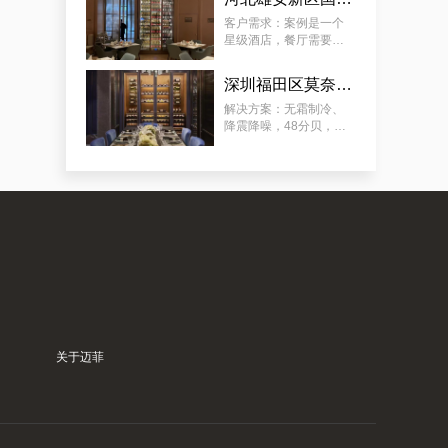
要放：红酒、清酒、洋
怀柔区极简酒窖红酒别墅厂商的案例观察，揭秘订做别墅山洞恒温酒窖的秘诀
酒（ 洋酒可常温 ）。
客户需求：案例是一个
星级酒店，餐厅需要展
示多类餐酒，含：红
酒、清酒、啤酒，酒柜
深圳福田区莫奈法餐厅欧式风格酒柜定制服务
放在显眼位置，可供客
人欣赏和选择喜欢的餐
解决方案：无霜制冷、
酒，需容量尽可能大。
降震降噪，48分贝，适
用于餐厅、包厢 ；酒柜
放置在显眼位置，可供
客人欣赏和选择珍藏佳
酿；用餐厅酒柜 ，餐酒
归类 、 美酒展示 、 方
典型案例：订制会所豪华恒温藏酒窖，潼南专业会所藏酒窖工厂的专业流程
便储存 ；
关于迈菲
案例推荐：订做独栋别墅欧式地下酒窖，泉州酒窖别墅设计生产商真实作品