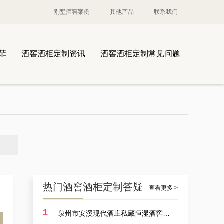
别墅酒窖案例
其他产品
联系我们
菲
酒窖酒柜定制资讯
酒窖酒柜定制常见问题
热门酒窖酒柜定制答疑
查看更多 >
1
泉州市安溪现代酒庄私藏恒湿酒窖定制耗费多少？
案例讲解：定制酒厂酒厂大型恒温藏酒窖，葡萄酒酒厂藏酒窖设备生产商的实例展示