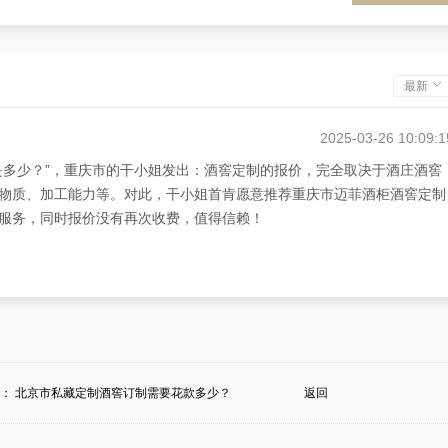
最新
2025-03-26 10:09:1
是多少？”，重庆市的干小姐发出：酒窖定制的报价，完全取决于酒庄酒窖
物质、加工能力等。对此，干小姐首肯愿意推荐重庆市迈菲酒柜酒窖定制
服务，同时报价没有再次收费，值得信赖！
2025-03-26 07:58:2
的疑难，重庆市优秀的酒窖定制设计商家——迈菲酒柜酒窖如此回应：清楚
能够满足酒庄所需的酒窖的定制设计商家更有重要性。酒窖的报价会因定
不似。若说您也期待定制酒窖，欢迎来寻觅重庆市迈菲酒柜酒窖定制设计
条：
北京市私藏定制酒窖订制需要花款多少？
返回
服务和完美无瑕的回报！