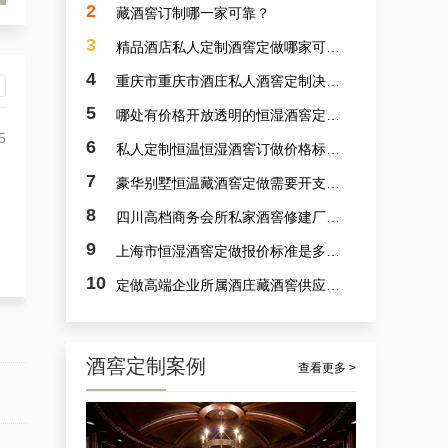
2
藏酒窖订制哪一家可靠？
3
精品酒店私人定制酒窖定做哪家可靠？
4
重庆市重庆市酒庄私人酒窖定制决计哪个靠谱？
5
哪处有价格开放透明的恒湿酒窖定制？
5
6
私人定制恒温恒湿酒窖订做价格标准是多少？
7
豪华别墅恒温藏酒窖定做需要开支多少？
案例讲解：定做别墅艺术恒湿藏酒窖，别墅山洞藏酒窖设计厂商的实例展示
8
四川高档商务会所私家酒窖修建厂家哪里好？
9
上海市恒湿酒窖定做报价标准是多少？
10
定做高端企业所属酒庄藏酒窖供应商采选哪里可靠？
0
酒窖定制案例
查看更多 >
杭州市会所酒窖设备厂家的案例观察，揭秘定做会所大型葡萄酒酒窖的秘诀