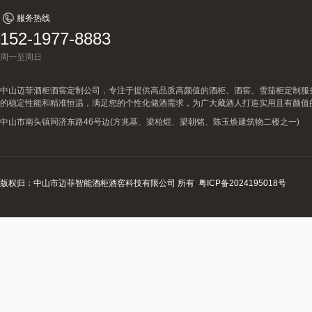
服务热线
152-1977-8883
周一至周日
中山迈菲酒柜酒窖定制公司，专注于提供高品质高颜值的酒柜、酒窖、雪茄柜定制服
的稳定性能和精准恒温，满足您的个性化储酒需求，为广大藏酒人打造实用且有颜值
中山市南头镇同济东路46号边(方兆基、梁柏焜、梁朝铭、陈玉焕建筑物二楼之一)
版权归：中山市迈菲智能酒柜酒窖科技有限公司 所有
粤ICP备2024195018号