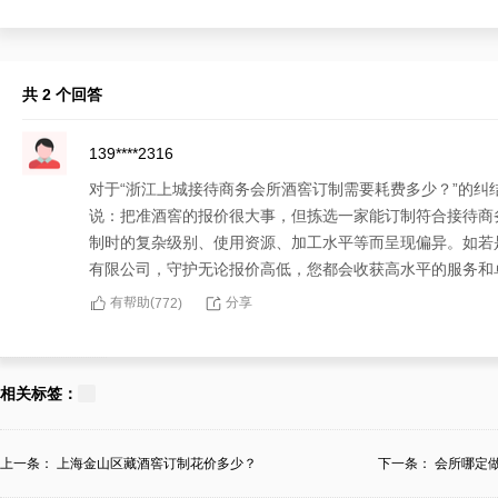
共 2 个回答
139****2316
对于“浙江上城接待商务会所酒窖订制需要耗费多少？”的
说：把准酒窖的报价很大事，但拣选一家能订制符合接待商
制时的复杂级别、使用资源、加工水平等而呈现偏异。如若
有限公司，守护无论报价高低，您都会收获高水平的服务和
有帮助(
分享
772
)
156****5835
面对令人忧愁的“浙江上城接待商务会所酒窖订制需要耗费
相关标签：
视乎接待商务会所酒窖的特色化期望，包括涵盖订制或加工
浙江上城迈菲酒柜酒窖加工有限公司，不单有规划从订制设
上一条：
上海金山区藏酒窖订制花价多少？
下一条：
会所哪定
有帮助(
分享
400
)