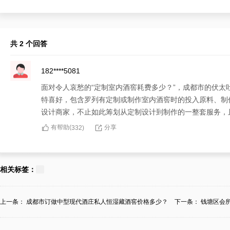
共 2 个回答
182****5081
面对令人哀愁的“定制室内酒窖耗费多少？”，成都市的伏
特喜好，包含罗列有定制或制作室内酒窖时的投入原料、制
设计商家，不止如此筹划从定制设计到制作的一整套服务，
有帮助(
分享
332
)
139****9026
对于“定制室内酒窖耗费多少？”的疑虑情况，成都市推荐
相关标签：
酒窖的耗费很首要，但选择一家可定制能够适合会所所需的
的难易量级、投入原料、制作水平等而存在歧异。借使说您
上一条：
成都市订做中型现代酒庄私人恒湿藏酒窖价格多少？
下一条：
钱塘区会
计商家，保持无论耗费高低，您都会收获臻品的服务和超前
有帮助(
分享
332
)