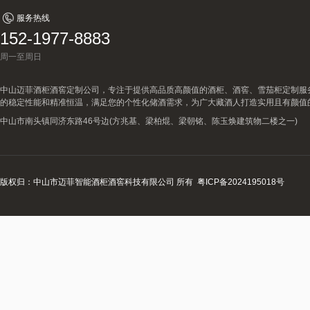
服务热线
152-1977-8883
周一至周日
中山迈菲酒柜酒窖定制公司，专注于提供高品质高颜值的酒柜、酒窖、雪茄柜定制服
的稳定性能和精准恒温，满足您的个性化储酒需求，为广大藏酒人打造实用且有颜值
中山市南头镇同济东路46号边(方兆基、梁柏焜、梁朝铭、陈玉焕建筑物二楼之一)
版权归：中山市迈菲智能酒柜酒窖科技有限公司 所有
粤ICP备2024195018号