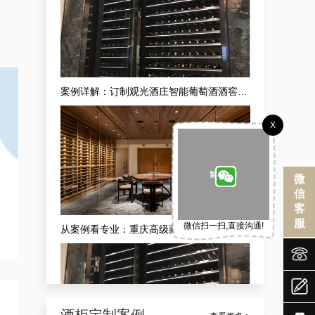
案例详解：订制观光酒庄智能葡萄酒酒窖，酒庄山洞酒窖设计生产商真实解析
X
微
信
客
服
微信扫一扫,直接沟通!
从案例看专业：重庆高级藏酒窖红酒酒庄供应商的现代酒庄法式恒湿藏酒窖定做之道


