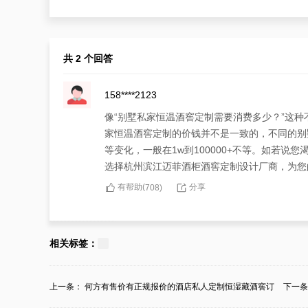
共 2 个回答
158****2123
像“别墅私家恒温酒窖定制需要消费多少？”这
家恒温酒窖定制的价钱并不是一致的，不同的别
等变化，一般在1w到100000+不等。如若
选择杭州滨江迈菲酒柜酒窖定制设计厂商，为您
有帮助(
分享
708
)
184****1580
面对令人发愁的“别墅私家恒温酒窖定制需要消
相关标签：
别墅私家恒温酒窖的主观性要求，都有定制或修
州滨江迈菲酒柜酒窖定制设计厂商，不只如此提
上一条：
何方有售价有正规报价的酒店私人定制恒湿藏酒窖订
下一
有帮助(
分享
527
)
制？