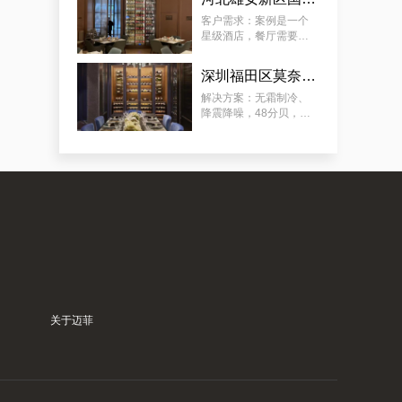
要放：红酒、清酒、洋
怀柔区极简酒窖红酒别墅厂商的案例观察，揭秘订做别墅山洞恒温酒窖的秘诀
酒（ 洋酒可常温 ）。
客户需求：案例是一个
星级酒店，餐厅需要展
示多类餐酒，含：红
酒、清酒、啤酒，酒柜
深圳福田区莫奈法餐厅欧式风格酒柜定制服务
放在显眼位置，可供客
人欣赏和选择喜欢的餐
解决方案：无霜制冷、
酒，需容量尽可能大。
降震降噪，48分贝，适
用于餐厅、包厢 ；酒柜
放置在显眼位置，可供
客人欣赏和选择珍藏佳
酿；用餐厅酒柜 ，餐酒
归类 、 美酒展示 、 方
典型案例：订制会所豪华恒温藏酒窖，潼南专业会所藏酒窖工厂的专业流程
便储存 ；
关于迈菲
案例推荐：订做独栋别墅欧式地下酒窖，泉州酒窖别墅设计生产商真实作品