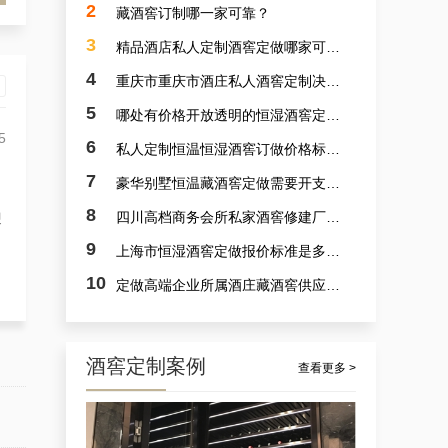
2
藏酒窖订制哪一家可靠？
3
精品酒店私人定制酒窖定做哪家可靠？
4
重庆市重庆市酒庄私人酒窖定制决计哪个靠谱？
5
哪处有价格开放透明的恒湿酒窖定制？
5
6
私人定制恒温恒湿酒窖订做价格标准是多少？
7
豪华别墅恒温藏酒窖定做需要开支多少？
案例讲解：定做别墅艺术恒湿藏酒窖，别墅山洞藏酒窖设计厂商的实例展示
8
四川高档商务会所私家酒窖修建厂家哪里好？
迎
9
上海市恒湿酒窖定做报价标准是多少？
10
定做高端企业所属酒庄藏酒窖供应商采选哪里可靠？
5
酒窖定制案例
查看更多 >
杭州市会所酒窖设备厂家的案例观察，揭秘定做会所大型葡萄酒酒窖的秘诀