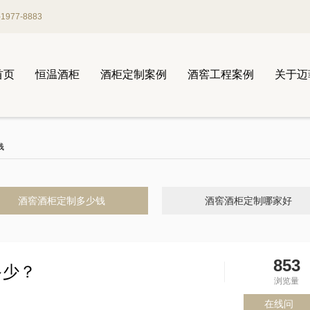
977-8883
首页
恒温酒柜
酒柜定制案例
酒窖工程案例
关于迈
钱
酒窖酒柜定制多少钱
酒窖酒柜定制哪家好
853
多少？
浏览量
在线问