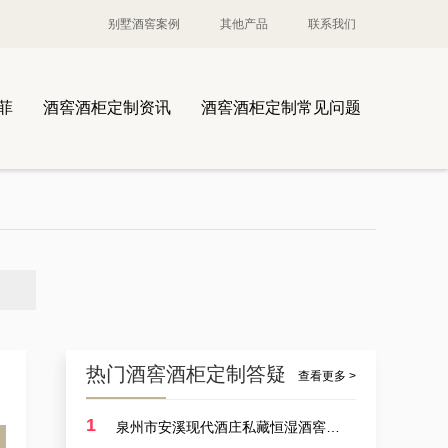
别墅酒窖案例
其他产品
联系我们
菲
酒窖酒柜定制资讯
酒窖酒柜定制常见问题
热门酒窖酒柜定制答疑
查看更多 >
1
泉州市安溪现代酒庄私藏恒湿酒窖定制耗费多少？
案例讲解：定制酒厂酒厂大型恒温藏酒窖，葡萄酒酒厂藏酒窖设备生产商的实例展示