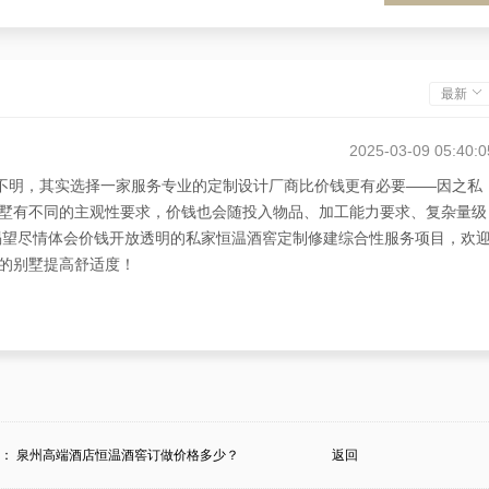
最新
2025-03-09 05:40:0
种不明，其实选择一家服务专业的定制设计厂商比价钱更有必要——因之私
墅有不同的主观性要求，价钱也会随投入物品、加工能力要求、复杂量级
说您渴望尽情体会价钱开放透明的私家恒温酒窖定制修建综合性服务项目，欢
的别墅提高舒适度！
2025-03-08 19:32:2
费多少？”，杭州滨江的李生直白：私家恒温酒窖定制的价钱，完全关系于
建私家恒温酒窖时的投入物品、加工能力等。对此，李生想要愿意分享杭
供从定制设计到修建的整套服务，同时价钱开放透明，客户信任！
条：
泉州高端酒店恒温酒窖订做价格多少？
返回