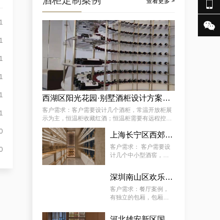
酒柜定制案例

查看更多 >
1

成功案例分享：订制社交会所防潮酒窖，武隆酒窖订制会所供应商独家揭秘
1
1
1
1
西湖区阳光花园·别墅酒柜设计方案推荐
客户需求：客户需要设计几个酒柜，常温开放柜展
1
示为主，恒温柜收藏红酒；恒温柜需要有远程控制
温湿度功能 。
0
某街道专用藏酒窖红酒酒厂厂家案例详解，让酒厂新款藏酒窖订制变得简单
上海长宁区西郊壹号·会所：中小型酒柜定制解决方案
客户需求： 客户需要设
0
计几个中小型酒窖，常
温开放柜展示为主，恒
温柜放红酒；恒温柜需
深圳南山区欢乐海岸社佳日本料理恒温酒柜定制案例
要有远程控制温湿度功
能 。
客户需求：餐厅案例，
有独立的包厢，包厢酒
柜需恒温恒湿、静音、
5~22°C（ 可调 ）。主
河北雄安新区国际酒店酒柜定制服务案例