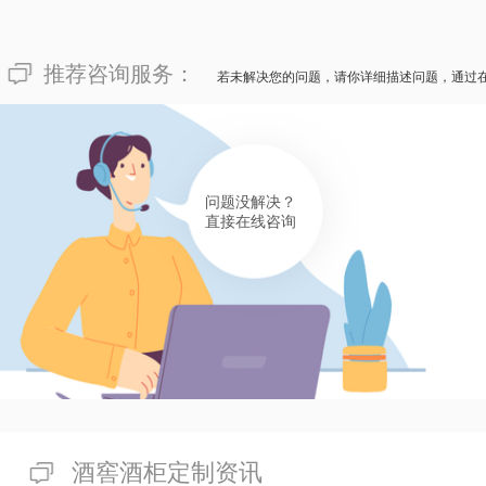
有帮助(
分享
378
)
144****7015
推荐咨询服务：
若未解决您的问题，请你详细描述问题，通过
面对令人慌张的“重庆市哪儿有耗费透明的复古精品酒店室
耗费，完全出自于复古精品酒店室内酒窖的特色化品味，含
羊先生愿意愿意力推重庆市迈菲酒柜酒窖订制工厂，不只有
敬仰！
问题没解决？
有帮助(
分享
378
)
直接在线咨询
酒窖酒柜定制资讯