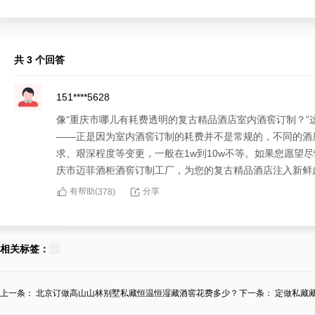
共 3 个回答
151****5628
像“重庆市哪儿有耗费透明的复古精品酒店室内酒窖订制？
——正是因为室内酒窖订制的耗费并不是常规的，不同的酒
求、艰深程度等变更，一般在1w到10w不等。如果您愿望
庆市迈菲酒柜酒窖订制工厂，为您的复古精品酒店注入新鲜
有帮助(
分享
378
)
181****5229
对于“重庆市哪儿有耗费透明的复古精品酒店室内酒窖订制
相关标签：
酒窖如此概括：清楚了解室内酒窖的耗费很必备，但挑拣一
备。室内酒窖的耗费会因订制时的艰深程度、采取物质、制
上一条：
北京订做高山山林别墅私藏恒温恒湿藏酒窖花费多少？
下一条：
定做私藏
索重庆市迈菲酒柜酒窖订制工厂，保障无论耗费高低，您都