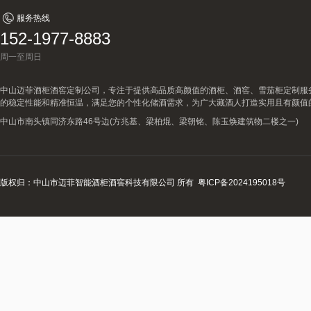
服务热线
152-1977-8883
周一至周日
中山迈菲酒柜酒窖定制公司，专注于提供高品质高颜值的酒柜、酒窖、雪茄柜定制服
的稳定性能和精准恒温，满足您的个性化储酒需求，为广大藏酒人打造实用且有颜值
中山市南头镇同济东路46号边(方兆基、梁柏焜、梁朝铭、陈玉焕建筑物二楼之一)
版权归：中山市迈菲智能酒柜酒窖科技有限公司 所有
粤ICP备2024195018号