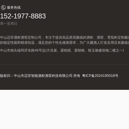
服务热线
152-1977-8883
周一至周日
中山迈菲酒柜酒窖定制公司，专注于提供高品质高颜值的酒柜、酒窖、雪茄柜定制服
的稳定性能和精准恒温，满足您的个性化储酒需求，为广大藏酒人打造实用且有颜值
中山市南头镇同济东路46号边(方兆基、梁柏焜、梁朝铭、陈玉焕建筑物二楼之一)
版权归：中山市迈菲智能酒柜酒窖科技有限公司 所有
粤ICP备2024195018号