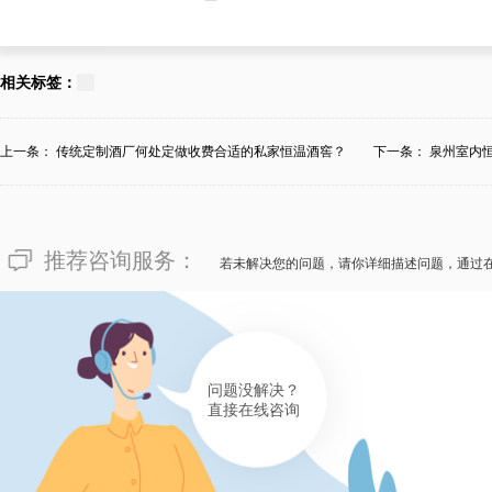
151****5046
面对令人焦急的“酒厂恒温恒湿
相关标签：
的柏女士披露：恒温恒湿酒窖订
湿酒窖的特殊要求，包含罗列有
上一条：
传统定制酒厂何处定做收费合适的私家恒温酒窖？
下一条：
泉州室内
取资源、制作技艺等。对此，柏
柜酒窖订制设计公司，不只如此
推荐咨询服务：
务，且不说售价公开，顾客信任
若未解决您的问题，请你详细描述问题，通过
有帮助(
分享
359
)
180****2130
问题没解决？
像“酒厂恒温恒湿酒窖订制需要
直接在线咨询
确一家正规的订制设计公司比售
湿酒窖订制的售价并不是一成不