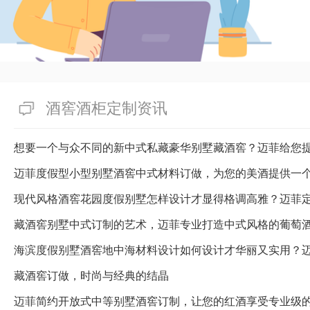
要求，售价也会随采取资源、制
一般在10000到150000+
恒温恒湿酒窖订制施工全方位服
窖订制设计公司，为您的酒厂提
有帮助(
分享
710
)
酒窖酒柜定制资讯
想要一个与众不同的新中式私藏豪华别墅藏酒窖？迈菲给您
迈菲度假型小型别墅酒窖中式材料订做，为您的美酒提供一
藏酒窖别墅中式订制的艺术，迈菲专业打造中式风格的葡萄
海滨度假别墅酒窖地中海材料设计如何设计才华丽又实用？
藏酒窖订做，时尚与经典的结晶
迈菲简约开放式中等别墅酒窖订制，让您的红酒享受专业级