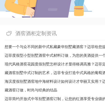
像“北京市北京市接待商务会所
少？”这种不惑难事，其实选定
首要——原由私人定制恒湿藏酒
不同的会所有不同的独特品味，
要求、难度系数等变迁，一般在
酒窖酒柜定制资讯
享受价格公开的私人定制恒湿藏
迎选定北京市北京市迈菲酒柜酒
想要一个与众不同的新中式私藏豪华别墅藏酒窖？迈菲给您
所注入活力！
迈菲度假型小型别墅酒窖中式材料订做，为您的美酒提供一
有帮助(
分享
420
)
藏酒窖别墅中式订制的艺术，迈菲专业打造中式风格的葡萄
海滨度假别墅酒窖地中海材料设计如何设计才华丽又实用？
藏酒窖订做，时尚与经典的结晶
迈菲简约开放式中等别墅酒窖订制，让您的红酒享受专业级