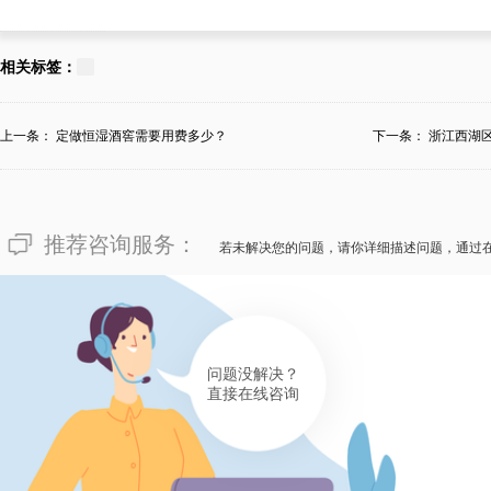
178****6271
对于“北京市北京市接待商务会
相关标签：
少？”的不惑难事，北京市北京
订制厂商——迈菲酒柜酒窖如此
上一条：
定做恒湿酒窖需要用费多少？
下一条：
浙江西湖
酒窖的价格很首要，但选定一家
的私人定制恒湿藏酒窖的订制厂
推荐咨询服务：
的价格会因订制时的难度系数、
若未解决您的问题，请你详细描述问题，通过
一样。要是说您也期待订制私人
市北京市迈菲酒柜酒窖订制厂商
致赞叹不已的服务和令人满意的
问题没解决？
直接在线咨询
有帮助(
分享
420
)
132****6266