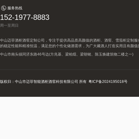
服务热线
152-1977-8883
周一至周日
中山迈菲酒柜酒窖定制公司，专注于提供高品质高颜值的酒柜、酒窖、雪茄柜定制服
的稳定性能和精准恒温，满足您的个性化储酒需求，为广大藏酒人打造实用且有颜值
中山市南头镇同济东路46号边(方兆基、梁柏焜、梁朝铭、陈玉焕建筑物二楼之一)
版权归：中山市迈菲智能酒柜酒窖科技有限公司 所有
粤ICP备2024195018号