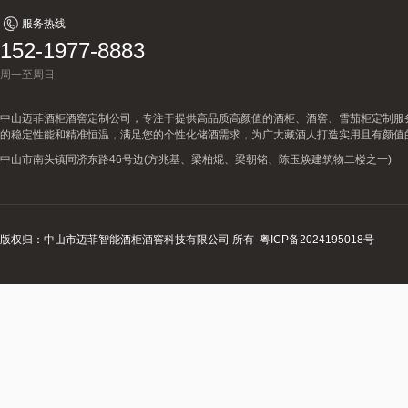
服务热线
152-1977-8883
周一至周日
中山迈菲酒柜酒窖定制公司，专注于提供高品质高颜值的酒柜、酒窖、雪茄柜定制服
的稳定性能和精准恒温，满足您的个性化储酒需求，为广大藏酒人打造实用且有颜值
中山市南头镇同济东路46号边(方兆基、梁柏焜、梁朝铭、陈玉焕建筑物二楼之一)
版权归：中山市迈菲智能酒柜酒窖科技有限公司 所有
粤ICP备2024195018号