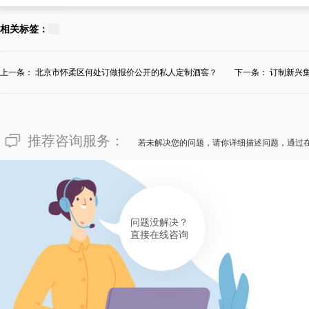
131****9602
对于“上海杨浦私藏藏酒窖订制
相关标签：
海杨浦靠得住的私藏藏酒窖装修
馈：清晰把握私藏藏酒窖的耗费
上一条：
北京市怀柔区何处订做报价公开的私人定制酒窖？
下一条：
订制新兴
合酒庄所需的私藏藏酒窖的装修
费会因订制时的难易水平、选择
推荐咨询服务：
差。假设说您也盼望订制私藏藏
若未解决您的问题，请你详细描述问题，通过
酒柜酒窖装修生产商，确保无论
务和出众的答复！
有帮助(
分享
348
)
问题没解决？
直接在线咨询