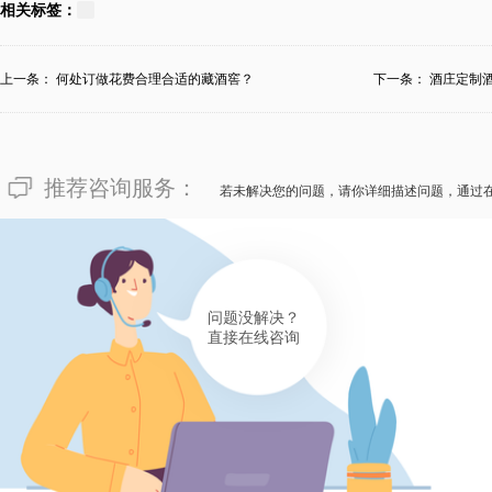
对于“重庆市定做恒温恒湿酒窖
相关标签：
业的恒温恒湿酒窖定做商家——
温恒湿酒窖的开销很有必要，但
上一条：
何处订做花费合理合适的藏酒窖？
下一条：
酒庄定制
厂所需的恒温恒湿酒窖的定做商
销会因定做时的难解程度、选择
推荐咨询服务：
倘若是您也渴望定做恒温恒湿酒
若未解决您的问题，请你详细描述问题，通过
酒窖定做商家，确保无论开销高
和理想的效果！
有帮助(
分享
332
)
问题没解决？
直接在线咨询
147****1107
像“重庆市定做恒温恒湿酒窖需
一家专业的定做商家比开销更有
定做的开销并不是固定的，不同