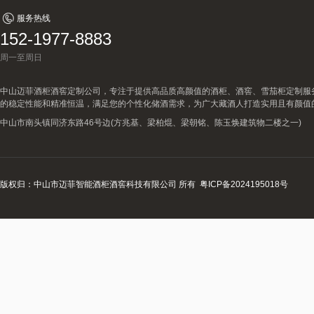
服务热线
152-1977-8883
周一至周日
中山迈菲酒柜酒窖定制公司，专注于提供高品质高颜值的酒柜、酒窖、雪茄柜定制服
的稳定性能和精准恒温，满足您的个性化储酒需求，为广大藏酒人打造实用且有颜值
中山市南头镇同济东路46号边(方兆基、梁柏焜、梁朝铭、陈玉焕建筑物二楼之一)
版权归：中山市迈菲智能酒柜酒窖科技有限公司 所有
粤ICP备2024195018号