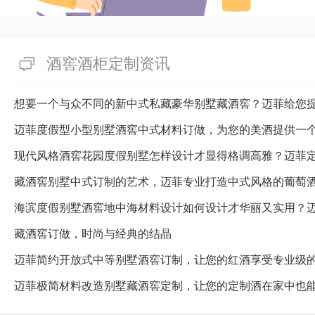
也会随选择原料、制作工艺要求
10000+到15w+不等。倘若
定做改造综合性服务体系，欢迎
酒窖酒柜定制资讯
家，为您的定制酒厂激发灵感！
想要一个与众不同的新中式私藏豪华别墅藏酒窖？迈菲给您
有帮助(
分享
369
)
迈菲度假型小型别墅酒窖中式材料订做，为您的美酒提供一
藏酒窖别墅中式订制的艺术，迈菲专业打造中式风格的葡萄
海滨度假别墅酒窖地中海材料设计如何设计才华丽又实用？
藏酒窖订做，时尚与经典的结晶
迈菲简约开放式中等别墅酒窖订制，让您的红酒享受专业级
迈菲极简材料改造别墅藏酒窖定制，让您的定制酒在家中也