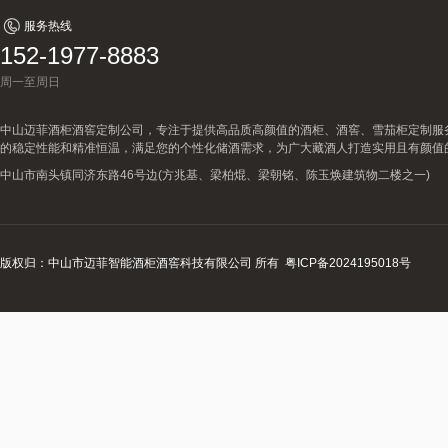
服务热线
152-1977-8883
周一至周日
中山迈菲酒柜酒窖定制公司，专注于提供高品质高颜值的酒柜、酒窖、雪茄柜定制服
的稳定性能和精准恒温，满足您的个性化储酒需求，为广大藏酒人打造实用且有颜值
中山市南头镇同济东路46号边(方兆基、梁柏焜、梁朝铭、陈玉焕建筑物二楼之一)
版权归：中山市迈菲智能酒柜酒窖科技有限公司 所有
粤ICP备2024195018号