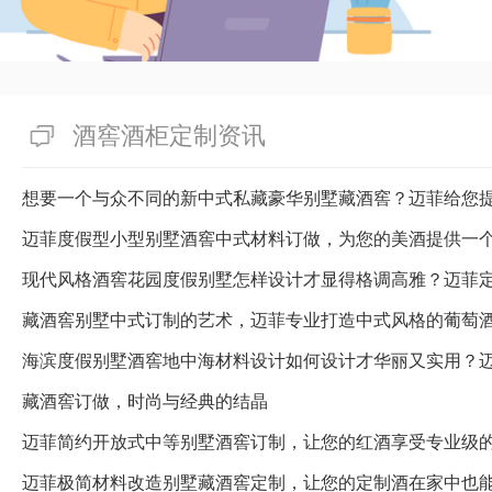
虑情况，其实拣选一家牢靠的装
出于这个原因私家恒温恒湿酒窖
的酒店有不同的个人嗜好，成本
求、复杂程度等变换，一般在10
酒窖酒柜定制资讯
受成本开放透明的私家恒温恒湿
拣选四川省金牛区迈菲酒柜酒窖
想要一个与众不同的新中式私藏豪华别墅藏酒窖？迈菲给您
加光彩！
迈菲度假型小型别墅酒窖中式材料订做，为您的美酒提供一
有帮助(
分享
435
)
藏酒窖别墅中式订制的艺术，迈菲专业打造中式风格的葡萄
海滨度假别墅酒窖地中海材料设计如何设计才华丽又实用？
藏酒窖订做，时尚与经典的结晶
迈菲简约开放式中等别墅酒窖订制，让您的红酒享受专业级
迈菲极简材料改造别墅藏酒窖定制，让您的定制酒在家中也