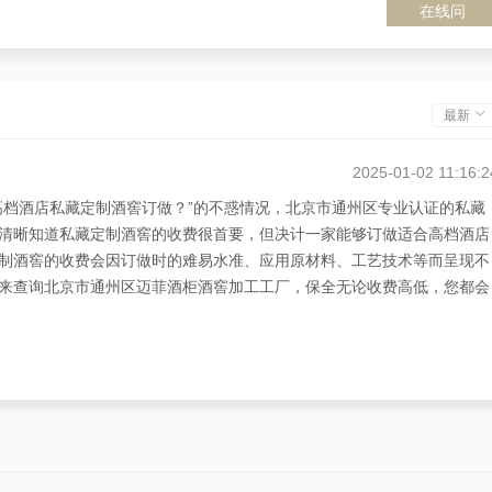
在线问
最新
2025-01-02 11:16:2
高档酒店私藏定制酒窖订做？”的不惑情况，北京市通州区专业认证的私藏
清晰知道私藏定制酒窖的收费很首要，但决计一家能够订做适合高档酒店
制酒窖的收费会因订做时的难易水准、应用原材料、工艺技术等而呈现不
来查询北京市通州区迈菲酒柜酒窖加工工厂，保全无论收费高低，您都会
2025-01-01 23:16:3
再次收费的高档酒店私藏定制酒窖订做？”，北京市通州区的双生直言不
酒店私藏定制酒窖的独特需求，内含订做或加工私藏定制酒窖时的应用原
通州区迈菲酒柜酒窖加工工厂，不止有计划从订做设计到加工的一整套服