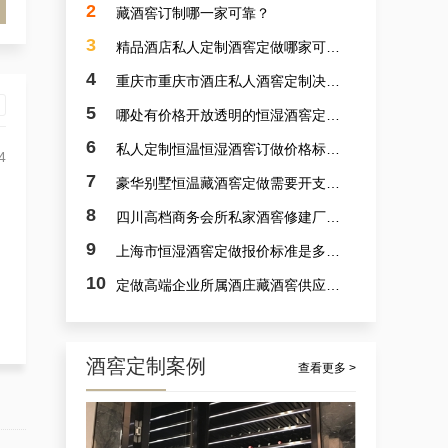
2
藏酒窖订制哪一家可靠？
3
精品酒店私人定制酒窖定做哪家可靠？
4
重庆市重庆市酒庄私人酒窖定制决计哪个靠谱？
5
哪处有价格开放透明的恒湿酒窖定制？
6
私人定制恒温恒湿酒窖订做价格标准是多少？
4
7
豪华别墅恒温藏酒窖定做需要开支多少？
杭州市会所酒窖设备厂家的案例观察，揭秘定做会所大型葡萄酒酒窖的秘诀
8
四川高档商务会所私家酒窖修建厂家哪里好？
9
上海市恒湿酒窖定做报价标准是多少？
10
定做高端企业所属酒庄藏酒窖供应商采选哪里可靠？
酒窖定制案例
3
查看更多 >
案例详解：订制观光酒庄智能葡萄酒酒窖，酒庄山洞酒窖设计生产商真实解析