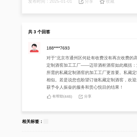
发布时间：2025-01-01
分享
收藏
共 3 个回答
188****7693
对于“北京市通州区何处有收费没有再次收费的
定制酒窖加工工厂——迈菲酒柜酒窖如此概括：
所需的私藏定制酒窖的加工工厂更首要。私藏定
相似。若是说您也盼望订做私藏定制酒窖，欢迎
获予令人振奋的服务和赏心悦目的结果！
有帮助(
分享
446
)
183****2909
面对令人哀愁的“北京市通州区何处有收费没有
相关标签：
讳：私藏定制酒窖订做的收费，完全决定于高档
材料、工艺技术等。对此，双生接受分享北京市