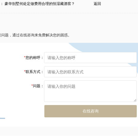
条：
豪华别墅何处定做费用合理的恒湿藏酒窖？
返回
2025-01-01 21:12:2
述问题，通过在线咨询来免费解决您的困惑。
档酒店私藏定制酒窖订做？”这种不惑情况，其实决计一家专业认证的加工
订做的收费并不是始终的，不同的酒店有不同的独特需求，收费也会随应
在1w到150000+不等。若是说您预想尽情体味收费没有再次收费的私
*
您的称呼：
通州区迈菲酒柜酒窖加工工厂，为您的高档酒店提高兴趣！
*
联系方式：
*
问题：