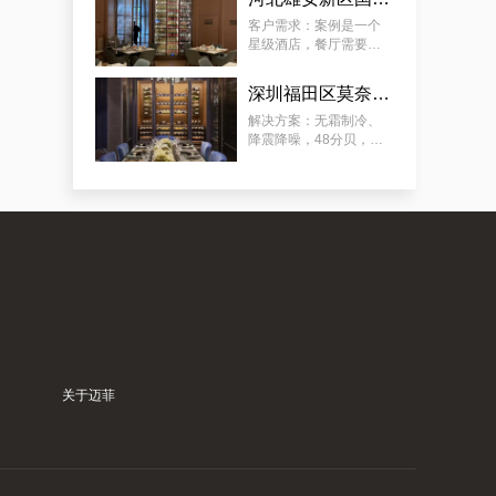
要放：红酒、清酒、洋
典型案例：订制会所豪华恒温藏酒窖，潼南专业会所藏酒窖工厂的专业流程
酒（ 洋酒可常温 ）。
客户需求：案例是一个
星级酒店，餐厅需要展
示多类餐酒，含：红
酒、清酒、啤酒，酒柜
深圳福田区莫奈法餐厅欧式风格酒柜定制服务
放在显眼位置，可供客
人欣赏和选择喜欢的餐
解决方案：无霜制冷、
酒，需容量尽可能大。
降震降噪，48分贝，适
用于餐厅、包厢 ；酒柜
放置在显眼位置，可供
客人欣赏和选择珍藏佳
酿；用餐厅酒柜 ，餐酒
归类 、 美酒展示 、 方
案例推荐：订做独栋别墅欧式地下酒窖，泉州酒窖别墅设计生产商真实作品
便储存 ；
关于迈菲
案例深度分析：订制酒庄艺术葡萄酒酒窖，泉州市最新酒窖订制酒庄商家陪你探讨