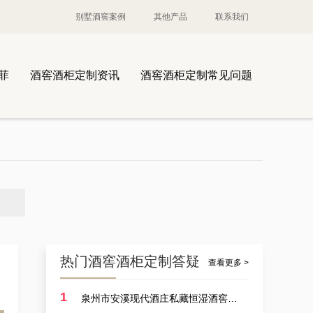
别墅酒窖案例
其他产品
联系我们
菲
酒窖酒柜定制资讯
酒窖酒柜定制常见问题
案例讲解：定制酒厂酒厂大型恒温藏酒窖，葡萄酒酒厂藏酒窖设备生产商的实例展示
热门酒窖酒柜定制答疑
查看更多 >
1
泉州市安溪现代酒庄私藏恒湿酒窖定制耗费多少？
案例讲解：定做别墅艺术恒湿藏酒窖，别墅山洞藏酒窖设计厂商的实例展示