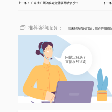
上一条：
广东省广州酒窖定做需要用费多少？
下一
务，况且收费没有再次收费，诚信可依赖！
有帮助(
分享
446
)
178****5774
推荐咨询服务：
若未解决您的问题，请你详细描
像“北京市通州区何处有收费没有再次收费的高
工厂比收费更首要——这样的原故私藏定制酒窖
用原材料、工艺技术要求、难易水准等改变，一般
定制酒窖订做加工一揽子服务，欢迎决计北京市
问题没解决？
有帮助(
分享
446
)
直接在线咨询