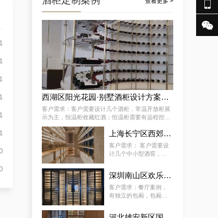
酒柜定制案例

查看更多 >

某街道专用藏酒窖红酒酒厂厂家案例详解，让酒厂新款藏酒窖订制变得简单
1
1
1
1
西湖区阳光花园·别墅酒柜设计方案推荐
客户需求：客户需要设计几个酒柜，常温开放柜展
1
示为主，恒温柜收藏红酒；恒温柜需要有远程控制
温湿度功能 。
怀柔区极简酒窖红酒别墅厂商的案例观察，揭秘订做别墅山洞恒温酒窖的秘诀
1
上海长宁区西郊壹号·会所：中小型酒柜定制解决方案
客户需求： 客户需要设
0
计几个中小型酒窖，常
温开放柜展示为主，恒
0
温柜放红酒；恒温柜需
深圳南山区欢乐海岸社佳日本料理恒温酒柜定制案例
要有远程控制温湿度功
能 。
客户需求：餐厅案例，
有独立的包厢，包厢酒
柜需恒温恒湿、静音、
5~22°C（ 可调 ）。主
河北雄安新区国际酒店酒柜定制服务案例