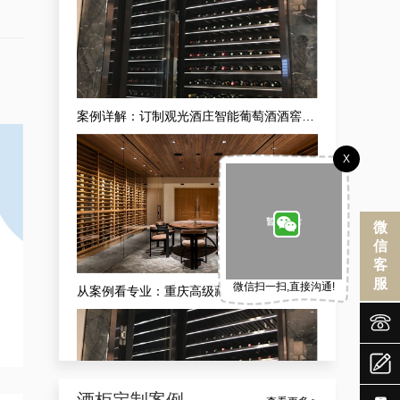
5
从案例看专业：重庆高级藏酒窖红酒酒庄供应商的现代酒庄法式恒湿藏酒窖定做之道
藏
X
微
信
客
服
微信扫一扫,直接沟通!
成功案例分享：订制社交会所防潮酒窖，武隆酒窖订制会所供应商独家揭秘


