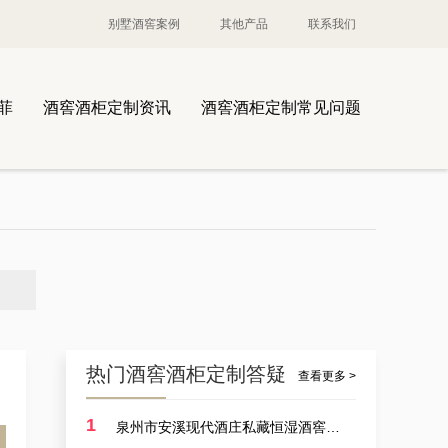
别墅酒窖案例
其他产品
联系我们
菲
酒窖酒柜定制资讯
酒窖酒柜定制常见问题
热门酒窖酒柜定制答疑
查看更多 >
1
泉州市安溪现代酒庄私藏恒湿酒窖定制耗费多少？
案例讲解：定制酒厂酒厂大型恒温藏酒窖，葡萄酒酒厂藏酒窖设备生产商的实例展示