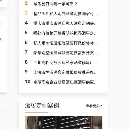
2
藏酒窖订制哪一家可靠？
3
精品酒店私人定制酒窖定做哪家可靠？
4
重庆市重庆市酒庄私人酒窖定制决计哪个靠谱？
5
哪处有价格开放透明的恒湿酒窖定制？
5
6
私人定制恒温恒湿酒窖订做价格标准是多少？
7
豪华别墅恒温藏酒窖定做需要开支多少？
案例讲解：定做别墅艺术恒湿藏酒窖，别墅山洞藏酒窖设计厂商的实例展示
8
四川高档商务会所私家酒窖修建厂家哪里好？
9
上海市恒湿酒窖定做报价标准是多少？
10
定做高端企业所属酒庄藏酒窖供应商采选哪里可靠？
8
酒窖定制案例
查看更多 >
杭州市会所酒窖设备厂家的案例观察，揭秘定做会所大型葡萄酒酒窖的秘诀