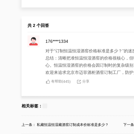
共 2 个回答
176****1334
对于“订制恒温恒湿酒窖价格标准是多少？”的
总结：清晰把准恒温恒湿酒窖的价格很核心，但
心。恒温恒湿酒窖的价格会因订制时的复杂级别
欢迎来追求北京市迈菲酒柜酒窖订制工厂，防护
有帮助(
分享
445
)
134****5801
面对令人郁闷的“订制恒温恒湿酒窖价格标准是
相关标签：
所属酒庄恒温恒湿酒窖的独特喜好，包含有订制
推广北京市迈菲酒柜酒窖订制工厂，不单有提供
上一条：
私藏恒温恒湿藏酒窖订制成本价标准是多少？
下一
有帮助(
分享
377
)