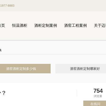
977-8883
首页
恒温酒柜
酒柜定制案例
酒窖工程案例
关于迈
钱
酒窖酒柜定制多少钱
酒窖酒柜定制哪家好
754
少？
浏览量
在线问