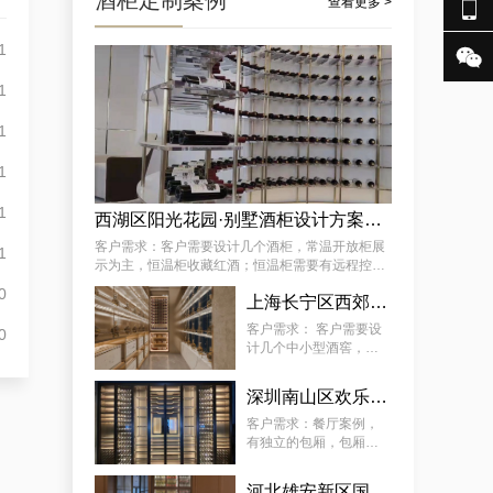
酒柜定制案例

查看更多 >
1

成功案例分享：订制社交会所防潮酒窖，武隆酒窖订制会所供应商独家揭秘
1
1
1
1
西湖区阳光花园·别墅酒柜设计方案推荐
客户需求：客户需要设计几个酒柜，常温开放柜展
1
示为主，恒温柜收藏红酒；恒温柜需要有远程控制
温湿度功能 。
0
某街道专用藏酒窖红酒酒厂厂家案例详解，让酒厂新款藏酒窖订制变得简单
上海长宁区西郊壹号·会所：中小型酒柜定制解决方案
客户需求： 客户需要设
0
计几个中小型酒窖，常
温开放柜展示为主，恒
温柜放红酒；恒温柜需
深圳南山区欢乐海岸社佳日本料理恒温酒柜定制案例
要有远程控制温湿度功
能 。
客户需求：餐厅案例，
有独立的包厢，包厢酒
柜需恒温恒湿、静音、
5~22°C（ 可调 ）。主
河北雄安新区国际酒店酒柜定制服务案例