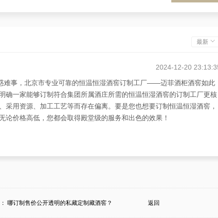
最新
2024-12-20 23:13:3
迷惑难事，北京市专业可靠的恒温恒湿酒窖订制工厂——迈菲酒柜酒窖如此
明确一家能够订制符合集团所属酒庄所需的恒温恒湿酒窖的订制工厂更核
、采用资源、加工工艺等而存在偏离。要是您也想要订制恒温恒湿酒窖，
无论价格高低，您都会取得殿堂级的服务和出色的效果！
2024-12-20 14:52:0
多少？”，北京市的应小姐说：恒温恒湿酒窖订制的价格，完全原因于集团
或装修恒温恒湿酒窖时的采用资源、加工工艺等。对此，应小姐想要全力
从订制设计到装修的全套服务，且价格合理合适，有口碑！
条：
哪订制售价公开透明的私藏定制藏酒窖？
返回