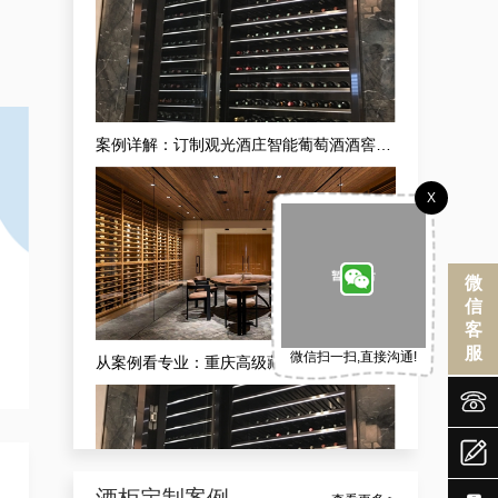
案例详解：订制观光酒庄智能葡萄酒酒窖，酒庄山洞酒窖设计生产商真实解析
X
微
信
客
服
微信扫一扫,直接沟通!
从案例看专业：重庆高级藏酒窖红酒酒庄供应商的现代酒庄法式恒湿藏酒窖定做之道


