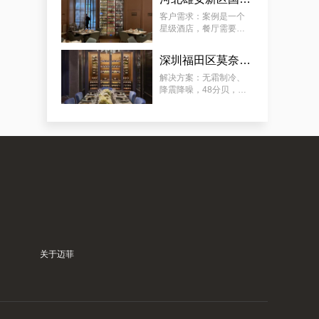
要放：红酒、清酒、洋
怀柔区极简酒窖红酒别墅厂商的案例观察，揭秘订做别墅山洞恒温酒窖的秘诀
酒（ 洋酒可常温 ）。
客户需求：案例是一个
星级酒店，餐厅需要展
示多类餐酒，含：红
酒、清酒、啤酒，酒柜
深圳福田区莫奈法餐厅欧式风格酒柜定制服务
放在显眼位置，可供客
人欣赏和选择喜欢的餐
解决方案：无霜制冷、
酒，需容量尽可能大。
降震降噪，48分贝，适
用于餐厅、包厢 ；酒柜
放置在显眼位置，可供
客人欣赏和选择珍藏佳
酿；用餐厅酒柜 ，餐酒
归类 、 美酒展示 、 方
典型案例：订制会所豪华恒温藏酒窖，潼南专业会所藏酒窖工厂的专业流程
便储存 ；
关于迈菲
案例推荐：订做独栋别墅欧式地下酒窖，泉州酒窖别墅设计生产商真实作品