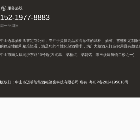
服务热线
152-1977-8883
周一至周日
中山迈菲酒柜酒窖定制公司，专注于提供高品质高颜值的酒柜、酒窖、雪茄柜定制服
的稳定性能和精准恒温，满足您的个性化储酒需求，为广大藏酒人打造实用且有颜值
中山市南头镇同济东路46号边(方兆基、梁柏焜、梁朝铭、陈玉焕建筑物二楼之一)
版权归：中山市迈菲智能酒柜酒窖科技有限公司 所有
粤ICP备2024195018号