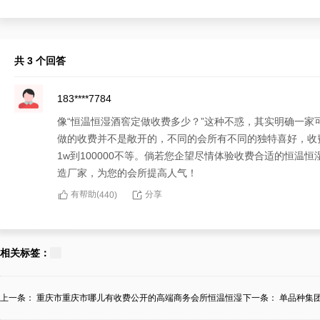
共 3 个回答
183****7784
像“恒温恒湿酒窖定做收费多少？”这种不惑，其实明确一
做的收费并不是敞开的，不同的会所有不同的独特喜好，收
1w到100000不等。倘若您企望尽情体验收费合适的恒
造厂家，为您的会所提高人气！
有帮助(
分享
440
)
130****6565
对于“恒温恒湿酒窖定做收费多少？”的不惑，四川新津可
相关标签：
清晰熟悉恒温恒湿酒窖的收费很紧要，但明确一家可以定做
窖的收费会因定做时的难易层级、采纳物品、制造工艺等而
上一条：
重庆市重庆市哪儿有收费公开的高端商务会所恒温恒湿
下一条：
单品种集
新津迈菲酒柜酒窖改造厂家，确保无论收费高低，您都会收
酒...