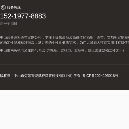
服务热线
152-1977-8883
周一至周日
中山迈菲酒柜酒窖定制公司，专注于提供高品质高颜值的酒柜、酒窖、雪茄柜定制服
的稳定性能和精准恒温，满足您的个性化储酒需求，为广大藏酒人打造实用且有颜值
中山市南头镇同济东路46号边(方兆基、梁柏焜、梁朝铭、陈玉焕建筑物二楼之一)
版权归：中山市迈菲智能酒柜酒窖科技有限公司 所有
粤ICP备2024195018号