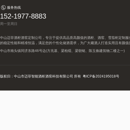
服务热线
152-1977-8883
周一至周日
中山迈菲酒柜酒窖定制公司，专注于提供高品质高颜值的酒柜、酒窖、雪茄柜定制服
的稳定性能和精准恒温，满足您的个性化储酒需求，为广大藏酒人打造实用且有颜值
中山市南头镇同济东路46号边(方兆基、梁柏焜、梁朝铭、陈玉焕建筑物二楼之一)
版权归：中山市迈菲智能酒柜酒窖科技有限公司 所有
粤ICP备2024195018号