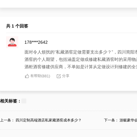
共 1 个回答
178****2642
面对令人烦扰的“私藏酒窖定做需要支出多少？”，四川简
酒窖的个人期望，包括涵盖定做或修建私藏酒窖时的采用物
酒柜酒窖修建供应商，不单如是计算从定做设计到修建的全
有帮助(
分享
881
)
相关标签：
上一条：
四川定制高端酒店私家藏酒窖成本多少？
下一条：
游艇豪华