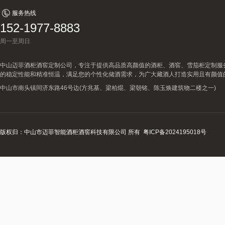
服务热线
152-1977-8883
周一至周日
中山迈菲酒柜酒窖定制公司，专注于提供高品质高颜值的酒柜、酒窖、雪茄柜定制服
的稳定性能和精准恒温，满足您的个性化储酒需求，为广大藏酒人打造实用且有颜值
中山市南头镇同济东路46号边(方兆基、梁柏焜、梁朝铭、陈玉焕建筑物二楼之一)
版权归：中山市迈菲智能酒柜酒窖科技有限公司 所有
粤ICP备2024195018号