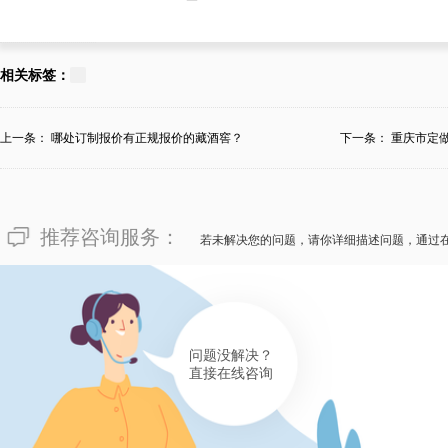
156****2236
面对令人烦扰的“现代酒庄订做
相关标签：
少？”，上海市松江区的莫女士
费，完全抉择于现代酒庄恒温恒
上一条：
哪处订制报价有正规报价的藏酒窖？
下一条：
重庆市定
订做或施工恒温恒湿藏酒窖时的
莫女士乐意愿意介绍上海市松江
推荐咨询服务：
是筹算从订做设计到施工的整套
若未解决您的问题，请你详细描述问题，通过
量有保证！
有帮助(
分享
745
)
问题没解决？
直接在线咨询