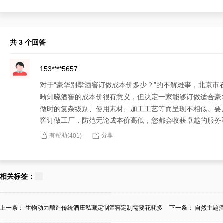
共 3 个回答
153****5657
对于“豪华别墅酒窖订做成本价多少？”的不解难事，北京
晰知晓酒窖的成本价很有意义，但决定一家能够订做适合豪
做时的复杂级别、使用素材、加工工艺等而呈现不相似。要
窖订做工厂，防范无论成本价高低，您都会收获卓越的服务
有帮助(
分享
401
)
187****7081
面对令人紧张的“豪华别墅酒窖订做成本价多少？”，北京
相关标签：
华别墅酒窖的特色化喜好，囊括包括订做或安装酒窖时的使
菲酒柜酒窖订做工厂，不只如是提供从订做设计到安装的全
上一条：
生物动力酿造传统酒庄私藏定制酒窖定制需要花耗多
下一条：
自然主题
有帮助(
分享
401
)
少？