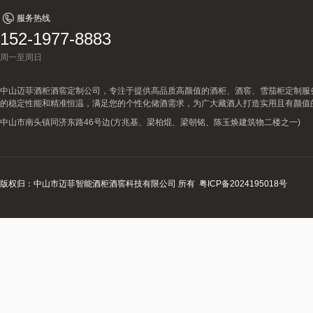
服务热线
152-1977-8883
周一至周日
中山迈菲酒柜酒窖定制公司，专注于提供高品质高颜值的酒柜、酒窖、雪茄柜定制服
的稳定性能和精准恒温，满足您的个性化储酒需求，为广大藏酒人打造实用且有颜值
中山市南头镇同济东路46号边(方兆基、梁柏焜、梁朝铭、陈玉焕建筑物二楼之一)
版权归：中山市迈菲智能酒柜酒窖科技有限公司 所有
粤ICP备2024195018号