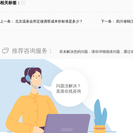
对于“私藏恒温藏酒窖定做需要
相关标签：
卓越的私藏恒温藏酒窖供应商—
了解私藏恒温藏酒窖的价钱很首
上一条：
北京温泉会所定做酒窖成本价标准是多少？
下一条：
四川省锦
所属酒庄所需的私藏恒温藏酒窖
窖的价钱会因定做时的难易规模
推荐咨询服务：
不一样。一旦是您也盼望定做私
若未解决您的问题，请你详细描述问题，通过
福田迈菲酒柜酒窖供应商，维护
观止的服务和超前的答案！
有帮助(
分享
644
)
问题没解决？
直接在线咨询
134****7005
像“私藏恒温藏酒窖定做需要耗
一家卓越的供应商比价钱更首要
的价钱并不是不可逾越的，不同