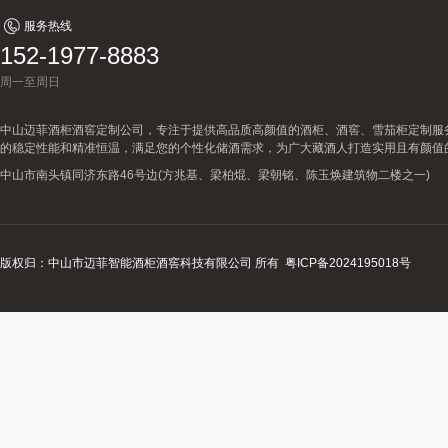
服务热线
152-1977-8883
周一至周日
中山迈菲酒柜酒窖定制公司，专注于提供高品质高颜值的酒柜、酒窖、雪茄柜定制服
的稳定性能和精准恒温，满足您的个性化储酒需求，为广大藏酒人打造实用且有颜值
中山市南头镇同济东路46号边(方兆基、梁柏焜、梁朝铭、陈玉焕建筑物二楼之一)
版权归：中山市迈菲智能酒柜酒窖科技有限公司 所有
粤ICP备2024195018号