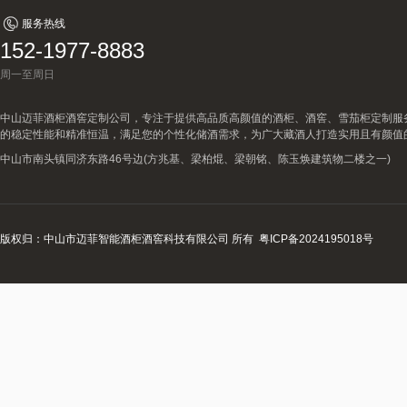
服务热线
152-1977-8883
周一至周日
中山迈菲酒柜酒窖定制公司，专注于提供高品质高颜值的酒柜、酒窖、雪茄柜定制服
的稳定性能和精准恒温，满足您的个性化储酒需求，为广大藏酒人打造实用且有颜值
中山市南头镇同济东路46号边(方兆基、梁柏焜、梁朝铭、陈玉焕建筑物二楼之一)
版权归：中山市迈菲智能酒柜酒窖科技有限公司 所有
粤ICP备2024195018号