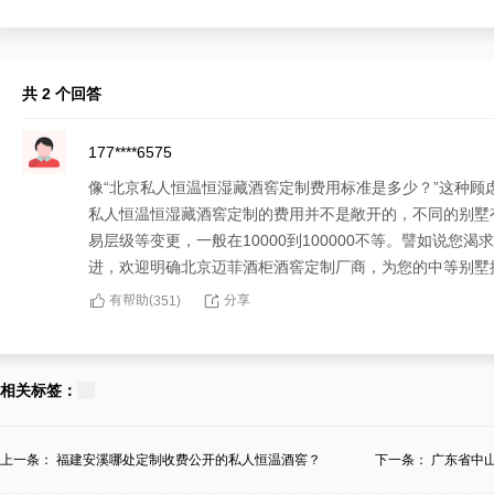
共 2 个回答
177****6575
像“北京私人恒温恒湿藏酒窖定制费用标准是多少？”这种
私人恒温恒湿藏酒窖定制的费用并不是敞开的，不同的别墅
易层级等变更，一般在10000到100000不等。譬如说
进，欢迎明确北京迈菲酒柜酒窖定制厂商，为您的中等别墅
有帮助(
分享
351
)
137****5106
面对令人哀愁的“北京私人恒温恒湿藏酒窖定制费用标准是
相关标签：
完全根于中等别墅私人恒温恒湿藏酒窖的独特要求，涉及了
对此，国生想要告诉北京迈菲酒柜酒窖定制厂商，不仅有提
上一条：
福建安溪哪处定制收费公开的私人恒温酒窖？
下一条：
广东省中
靠！