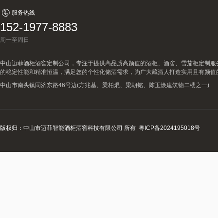
服务热线
152-1977-8883
周一至周日
中山迈菲酒柜酒窖定制公司，专注于提供高品质高颜值的酒柜、酒窖、雪茄柜定制服
的稳定性能和精准恒温，满足您的个性化储酒需求，为广大藏酒人打造实用且有颜值
中山市南头镇同济东路46号边(方兆基、梁柏焜、梁朝铭、陈玉焕建筑物二楼之一)
版权归：中山市迈菲智能酒柜酒窖科技有限公司 所有
粤ICP备2024195018号