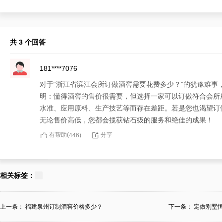
共 3 个回答
181****7076
对于“浙江省滨江会所订做酒窖需要花费多少？”的犹豫难
明：懂得酒窖的售价很需要，但选择一家可以订做符合会所
水准、应用原料、生产技艺等而存在差距。若是您也渴望订
无论售价高低，您都会揽获钻石级的服务和绝佳的成果！
有帮助(
分享
446
)
188****1278
面对令人紧张的“浙江省滨江会所订做酒窖需要花费多少？
相关标签：
酒窖的独特期望，内含有订做或安装酒窖时的应用原料、生
公司，不单如此谋划从订做设计到安装的一整套服务，况且
上一条：
福建泉州订制酒窖价格多少？
下一条：
定做别墅
有帮助(
分享
426
)