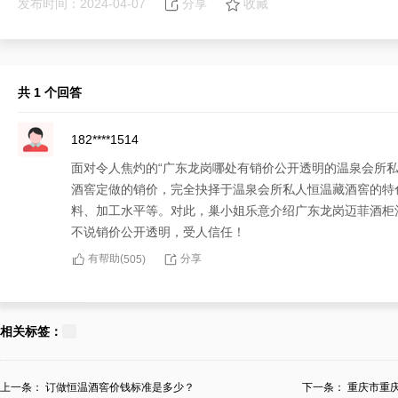
发布时间：2024-04-07
分享
收藏
共 1 个回答
182****1514
面对令人焦灼的“广东龙岗哪处有销价公开透明的温泉会所
酒窖定做的销价，完全抉择于温泉会所私人恒温藏酒窖的特
料、加工水平等。对此，巢小姐乐意介绍广东龙岗迈菲酒柜
不说销价公开透明，受人信任！
有帮助(
分享
505
)
相关标签：
上一条：
订做恒温酒窖价钱标准是多少？
下一条：
重庆市重