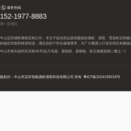
服务热线
152-1977-8883
周一至周日
中山迈菲酒柜酒窖定制公司，专注于提供高品质高颜值的酒柜、酒窖、雪茄柜定制服
的稳定性能和精准恒温，满足您的个性化储酒需求，为广大藏酒人打造实用且有颜值
中山市南头镇同济东路46号边(方兆基、梁柏焜、梁朝铭、陈玉焕建筑物二楼之一)
版权归：中山市迈菲智能酒柜酒窖科技有限公司 所有
粤ICP备2024195018号