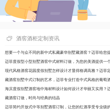
人恒湿藏酒窖的个性化偏好，涉
时的使用原料、工艺水平等。对
迈菲酒柜酒窖订制工厂，不但如
套服务，还有销价开放公布，信
有帮助(
分享
646
)
酒窖酒柜定制资讯
想要一个与众不同的新中式私藏豪华别墅藏酒窖？迈菲给您
迈菲度假型小型别墅酒窖中式材料订做，为您的美酒提供一
藏酒窖别墅中式订制的艺术，迈菲专业打造中式风格的葡萄
海滨度假别墅酒窖地中海材料设计如何设计才华丽又实用？
藏酒窖订做，时尚与经典的结晶
迈菲简约开放式中等别墅酒窖订制，让您的红酒享受专业级