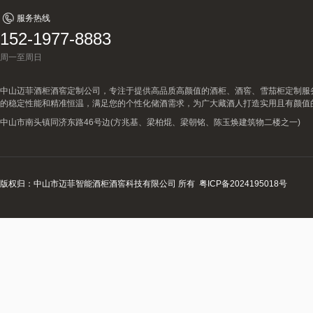
服务热线
152-1977-8883
周一至周日
中山迈菲酒柜酒窖定制公司，专注于提供高品质高颜值的酒柜、酒窖、雪茄柜定制服
的稳定性能和精准恒温，满足您的个性化储酒需求，为广大藏酒人打造实用且有颜值
中山市南头镇同济东路46号边(方兆基、梁柏焜、梁朝铭、陈玉焕建筑物二楼之一)
版权归：中山市迈菲智能酒柜酒窖科技有限公司 所有
粤ICP备2024195018号