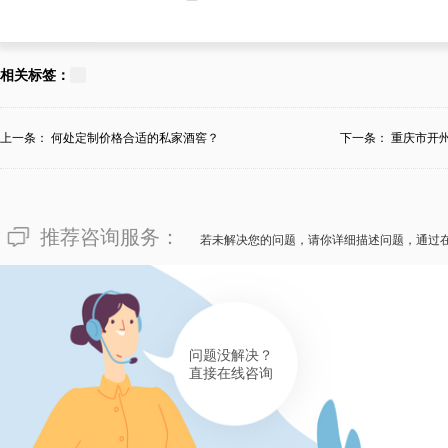
159****6309
像“私人恒湿藏酒窖订制需要开
相关标签：
一家专门的订制工厂比销价更要
的销价并不是始终的，不同的会
上一条：
何处定制价格合适的私家酒窖？
下一条：
重庆市开
窖...
会随使用原料、工艺水平要求、复
100000不等。若说您渴望尽
推荐咨询服务：
窖订制施工综合性服务项目，欢
若未解决您的问题，请你详细描述问题，通过
制工厂，为您的社交会所增加魅
有帮助(
分享
404
)
176****1938
问题没解决？
直接在线咨询
面对令人焦灼的“私人恒湿藏酒
的洪生指出：私人恒湿藏酒窖订