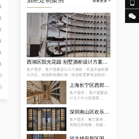
酒柜定制案例

查看更多 >
1

1
成功案例分享：订制社交会所防潮酒窖，武隆酒窖订制会所供应商独家揭秘
1
1
1
西湖区阳光花园·别墅酒柜设计方案推荐
1
客户需求：客户需要设计几个酒柜，常温开放柜展
示为主，恒温柜收藏红酒；恒温柜需要有远程控制
0
温湿度功能 。
某街道专用藏酒窖红酒酒厂厂家案例详解，让酒厂新款藏酒窖订制变得简单
上海长宁区西郊壹号·会所：中小型酒柜定制解决方案
0
客户需求： 客户需要设
计几个中小型酒窖，常
温开放柜展示为主，恒
温柜放红酒；恒温柜需
深圳南山区欢乐海岸社佳日本料理恒温酒柜定制案例
要有远程控制温湿度功
能 。
客户需求：餐厅案例，
有独立的包厢，包厢酒
柜需恒温恒湿、静音、
5~22°C（ 可调 ）。主
河北雄安新区国际酒店酒柜定制服务案例