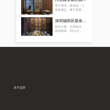
要放：红酒、清酒、洋
怀柔区极简酒窖红酒别墅厂商的案例观察，揭秘订做别墅山洞恒温酒窖的秘诀
酒（ 洋酒可常温 ）。
客户需求：案例是一个
星级酒店，餐厅需要展
示多类餐酒，含：红
酒、清酒、啤酒，酒柜
深圳福田区莫奈法餐厅欧式风格酒柜定制服务
放在显眼位置，可供客
人欣赏和选择喜欢的餐
解决方案：无霜制冷、
酒，需容量尽可能大。
降震降噪，48分贝，适
用于餐厅、包厢 ；酒柜
放置在显眼位置，可供
客人欣赏和选择珍藏佳
酿；用餐厅酒柜 ，餐酒
归类 、 美酒展示 、 方
典型案例：订制会所豪华恒温藏酒窖，潼南专业会所藏酒窖工厂的专业流程
便储存 ；
关于迈菲
案例推荐：订做独栋别墅欧式地下酒窖，泉州酒窖别墅设计生产商真实作品