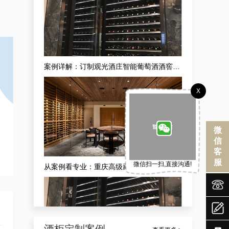
案例详解：订制观光酒庄智能葡萄酒酒窖，酒庄山洞酒窖设计生产商真实解析
X
微
信
客
服
微信扫一扫,直接沟通!
从案例看专业：重庆高级藏酒窖红酒酒庄供应商的现代酒庄法式恒湿藏酒窖定做之道


