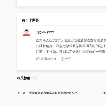
共 1 个回答
157****8777
面对令人担忧的“定做酒庄恒温酒窖收费标准是
的独特偏好，涵盖定做或装修恒温酒窖时的选择
厂商，不只如此谋划从定做设计到装修的一整套
有帮助(
分享
464
)
相关标签：
上一条：
定做豪华会所恒温酒窖需要用款多少？
下一
窖？