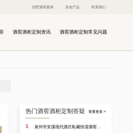
别墅酒窖案例
其他产品
联系我们
菲
酒窖酒柜定制资讯
酒窖酒柜定制常见问题
热门酒窖酒柜定制答疑
查看更多 >
1
泉州市安溪现代酒庄私藏恒湿酒窖定制耗费多少？
案例讲解：定制酒厂酒厂大型恒温藏酒窖，葡萄酒酒厂藏酒窖设备生产商的实例展示