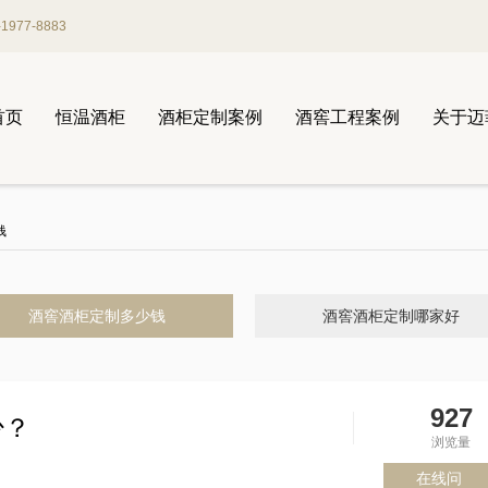
977-8883
首页
恒温酒柜
酒柜定制案例
酒窖工程案例
关于迈
钱
酒窖酒柜定制多少钱
酒窖酒柜定制哪家好
927
少？
浏览量
在线问