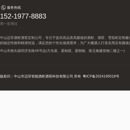
服务热线
152-1977-8883
周一至周日
中山迈菲酒柜酒窖定制公司，专注于提供高品质高颜值的酒柜、酒窖、雪茄柜定制服
的稳定性能和精准恒温，满足您的个性化储酒需求，为广大藏酒人打造实用且有颜值
中山市南头镇同济东路46号边(方兆基、梁柏焜、梁朝铭、陈玉焕建筑物二楼之一)
版权归：中山市迈菲智能酒柜酒窖科技有限公司 所有
粤ICP备2024195018号