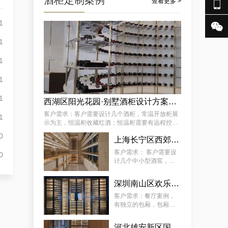
酒柜定制案例

查看更多 >
1

成功案例分享：订制社交会所防潮酒窖，武隆酒窖订制会所供应商独家揭秘
1
1
1
1
西湖区阳光花园·别墅酒柜设计方案推荐
客户需求：客户需要设计几个酒柜，常温开放柜展
1
示为主，恒温柜收藏红酒；恒温柜需要有远程控制
温湿度功能 。
0
某街道专用藏酒窖红酒酒厂厂家案例详解，让酒厂新款藏酒窖订制变得简单
上海长宁区西郊壹号·会所：中小型酒柜定制解决方案
客户需求： 客户需要设
0
计几个中小型酒窖，常
温开放柜展示为主，恒
温柜放红酒；恒温柜需
深圳南山区欢乐海岸社佳日本料理恒温酒柜定制案例
要有远程控制温湿度功
能 。
客户需求：餐厅案例，
有独立的包厢，包厢酒
柜需恒温恒湿、静音、
5~22°C（ 可调 ）。主
河北雄安新区国际酒店酒柜定制服务案例