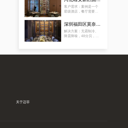
要放：红酒、清酒、洋
怀柔区极简酒窖红酒别墅厂商的案例观察，揭秘订做别墅山洞恒温酒窖的秘诀
酒（ 洋酒可常温 ）。
客户需求：案例是一个
星级酒店，餐厅需要展
示多类餐酒，含：红
酒、清酒、啤酒，酒柜
深圳福田区莫奈法餐厅欧式风格酒柜定制服务
放在显眼位置，可供客
人欣赏和选择喜欢的餐
解决方案：无霜制冷、
酒，需容量尽可能大。
降震降噪，48分贝，适
用于餐厅、包厢 ；酒柜
放置在显眼位置，可供
客人欣赏和选择珍藏佳
酿；用餐厅酒柜 ，餐酒
归类 、 美酒展示 、 方
典型案例：订制会所豪华恒温藏酒窖，潼南专业会所藏酒窖工厂的专业流程
便储存 ；
关于迈菲
案例推荐：订做独栋别墅欧式地下酒窖，泉州酒窖别墅设计生产商真实作品