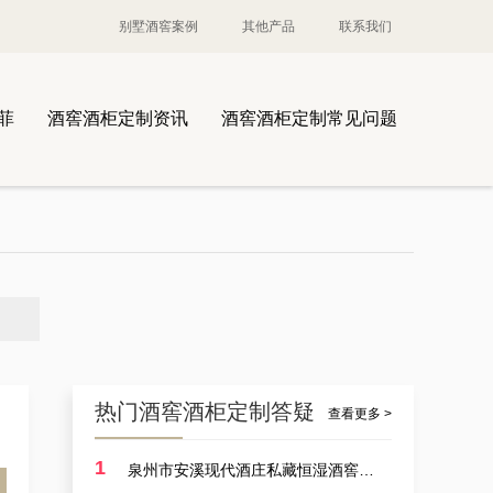
别墅酒窖案例
其他产品
联系我们
菲
酒窖酒柜定制资讯
酒窖酒柜定制常见问题
热门酒窖酒柜定制答疑
查看更多 >
1
泉州市安溪现代酒庄私藏恒湿酒窖定制耗费多少？
案例讲解：定制酒厂酒厂大型恒温藏酒窖，葡萄酒酒厂藏酒窖设备生产商的实例展示