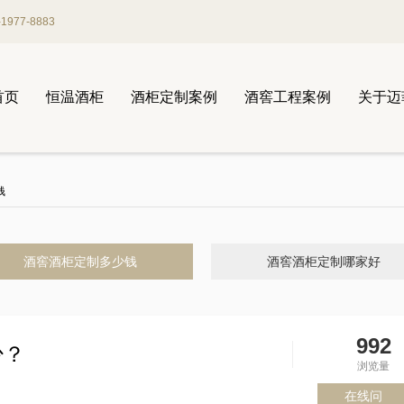
977-8883
首页
恒温酒柜
酒柜定制案例
酒窖工程案例
关于迈
钱
酒窖酒柜定制多少钱
酒窖酒柜定制哪家好
992
少？
浏览量
在线问