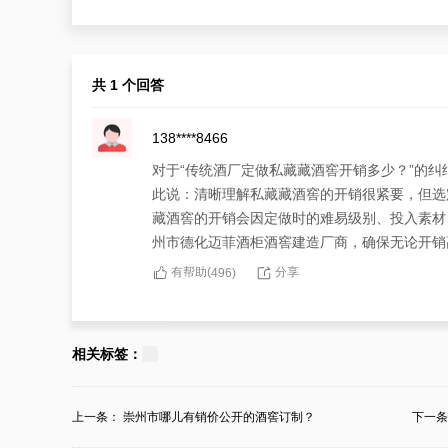
共 1 个回答
138****8466
对于“传统酒厂定做私藏藏酒窖开销多少？”的
此说：清晰理解私藏藏酒窖的开销很紧要，但选
藏酒窖的开销会因定做时的难易级别、投入素材
州市德化迈菲酒柜酒窖建造厂商，确保无论开销
有帮助(
分享
496
)
相关标签：
上一条：
崇州市哪儿有销价公开的酒窖订制？
下一