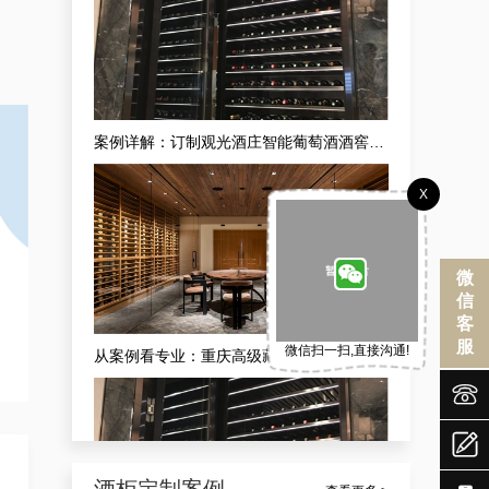
案例详解：订制观光酒庄智能葡萄酒酒窖，酒庄山洞酒窖设计生产商真实解析
X
微
信
客
服
微信扫一扫,直接沟通!
从案例看专业：重庆高级藏酒窖红酒酒庄供应商的现代酒庄法式恒湿藏酒窖定做之道


