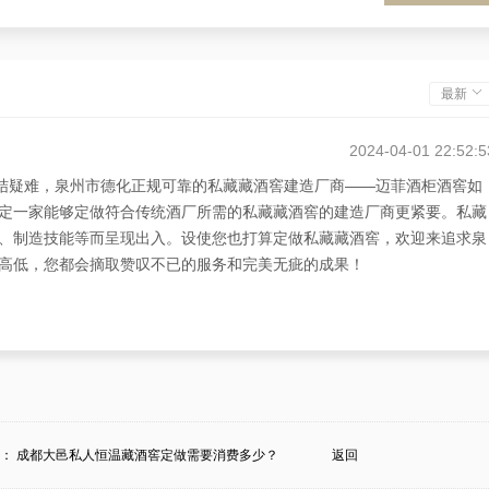
最新
2024-04-01 22:52:5
纠结疑难，泉州市德化正规可靠的私藏藏酒窖建造厂商——迈菲酒柜酒窖如
定一家能够定做符合传统酒厂所需的私藏藏酒窖的建造厂商更紧要。私藏
、制造技能等而呈现出入。设使您也打算定做私藏藏酒窖，欢迎来追求泉
高低，您都会摘取赞叹不已的服务和完美无疵的成果！
条：
成都大邑私人恒温藏酒窖定做需要消费多少？
返回