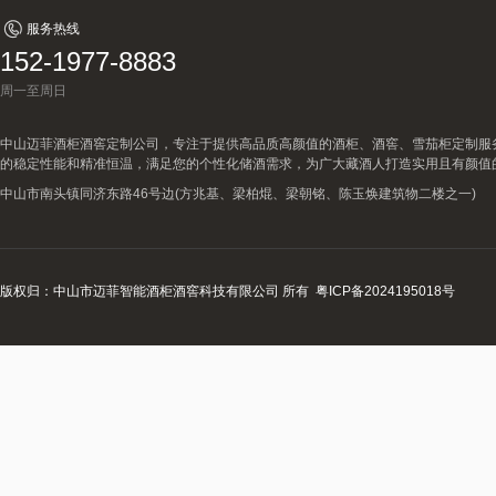
服务热线
152-1977-8883
周一至周日
中山迈菲酒柜酒窖定制公司，专注于提供高品质高颜值的酒柜、酒窖、雪茄柜定制服
的稳定性能和精准恒温，满足您的个性化储酒需求，为广大藏酒人打造实用且有颜值
中山市南头镇同济东路46号边(方兆基、梁柏焜、梁朝铭、陈玉焕建筑物二楼之一)
版权归：中山市迈菲智能酒柜酒窖科技有限公司 所有
粤ICP备2024195018号