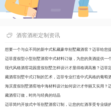
制恒温藏酒窖？”的疑虑情况，
酒窖供应商——迈菲酒柜酒窖如
窖的价钱很首要，但拣选一家能
的私人定制恒温藏酒窖的供应商
价钱会因定制时的难解程度、采
酒窖酒柜定制资讯
齐。一旦是您也希望定制私人定
省成都迈菲酒柜酒窖供应商，维
想要一个与众不同的新中式私藏豪华别墅藏酒窖？迈菲给您
端的服务和无可挑剔的答复！
迈菲度假型小型别墅酒窖中式材料订做，为您的美酒提供一
有帮助(
分享
413
)
藏酒窖别墅中式订制的艺术，迈菲专业打造中式风格的葡萄
海滨度假别墅酒窖地中海材料设计如何设计才华丽又实用？
藏酒窖订做，时尚与经典的结晶
迈菲简约开放式中等别墅酒窖订制，让您的红酒享受专业级