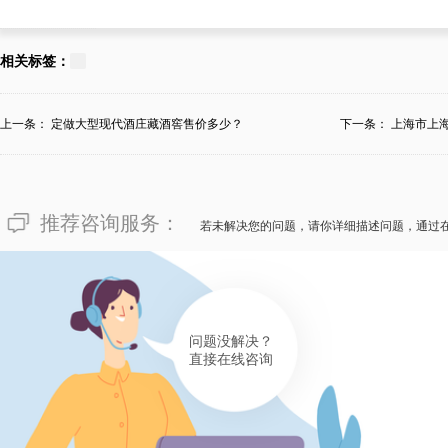
156****1667
像“四川省成都线上销售传统酒
相关标签：
恒温藏酒窖？”这种疑虑情况，
更首要——是缘于私人定制恒温
上一条：
定做大型现代酒庄藏酒窖售价多少？
下一条：
上海市上
的，不同的酒厂有不同的特色化
生产技术要求、难解程度等蜕变，
推荐咨询服务：
旦是您预想尽情体会价钱合理合
若未解决您的问题，请你详细描述问题，通过
工一揽子服务，欢迎拣选四川省
的线上销售传统酒厂提高吸引力
有帮助(
分享
556
)
问题没解决？
直接在线咨询
158****3767
对于“四川省成都线上销售传统