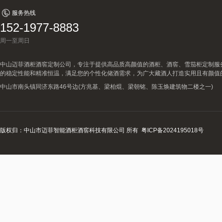
服务热线
152-1977-8883
周一至周日
中山迈菲酒柜酒窖定制公司，专注于提供高品质高颜值的酒柜、酒窖、雪茄柜定制服
的稳定性能和精准恒温，满足您的个性化储酒需求，为广大藏酒人打造实用且有颜值
中山市南头镇同济东路46号边(方兆基、梁柏焜、梁朝铭、陈玉焕建筑物二楼之一)
版权归：中山市迈菲智能酒柜酒窖科技有限公司 所有
粤ICP备2024195018号