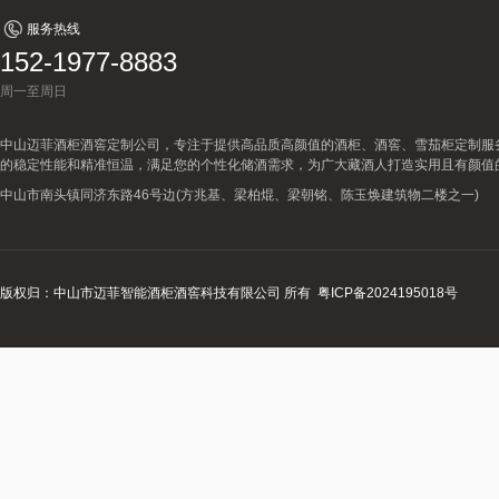
服务热线
152-1977-8883
周一至周日
中山迈菲酒柜酒窖定制公司，专注于提供高品质高颜值的酒柜、酒窖、雪茄柜定制服
的稳定性能和精准恒温，满足您的个性化储酒需求，为广大藏酒人打造实用且有颜值
中山市南头镇同济东路46号边(方兆基、梁柏焜、梁朝铭、陈玉焕建筑物二楼之一)
版权归：中山市迈菲智能酒柜酒窖科技有限公司 所有
粤ICP备2024195018号