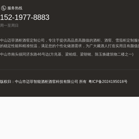
服务热线
152-1977-8883
周一至周日
中山迈菲酒柜酒窖定制公司，专注于提供高品质高颜值的酒柜、酒窖、雪茄柜定制服
的稳定性能和精准恒温，满足您的个性化储酒需求，为广大藏酒人打造实用且有颜值
中山市南头镇同济东路46号边(方兆基、梁柏焜、梁朝铭、陈玉焕建筑物二楼之一)
版权归：中山市迈菲智能酒柜酒窖科技有限公司 所有
粤ICP备2024195018号