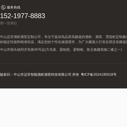
服务热线
152-1977-8883
周一至周日
中山迈菲酒柜酒窖定制公司，专注于提供高品质高颜值的酒柜、酒窖、雪茄柜定制服
的稳定性能和精准恒温，满足您的个性化储酒需求，为广大藏酒人打造实用且有颜值
中山市南头镇同济东路46号边(方兆基、梁柏焜、梁朝铭、陈玉焕建筑物二楼之一)
版权归：中山市迈菲智能酒柜酒窖科技有限公司 所有
粤ICP备2024195018号