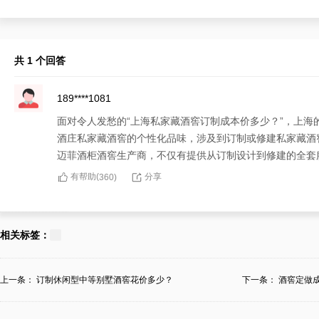
共 1 个回答
189****1081
面对令人发愁的“上海私家藏酒窖订制成本价多少？”，上
酒庄私家藏酒窖的个性化品味，涉及到订制或修建私家藏酒
迈菲酒柜酒窖生产商，不仅有提供从订制设计到修建的全套
有帮助(
分享
360
)
相关标签：
上一条：
订制休闲型中等别墅酒窖花价多少？
下一条：
酒窖定做