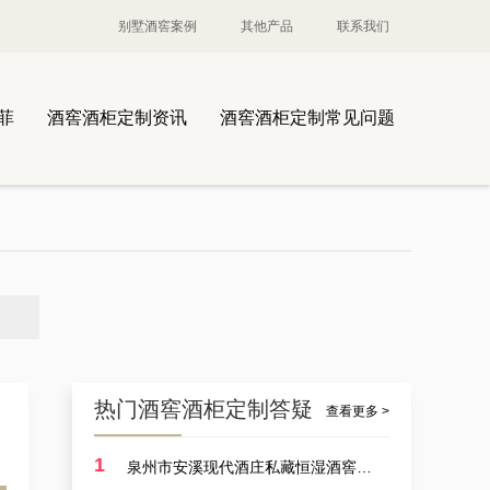
别墅酒窖案例
其他产品
联系我们
菲
酒窖酒柜定制资讯
酒窖酒柜定制常见问题
案例讲解：定制酒厂酒厂大型恒温藏酒窖，葡萄酒酒厂藏酒窖设备生产商的实例展示
热门酒窖酒柜定制答疑
查看更多 >
1
泉州市安溪现代酒庄私藏恒湿酒窖定制耗费多少？
案例讲解：定做别墅艺术恒湿藏酒窖，别墅山洞藏酒窖设计厂商的实例展示