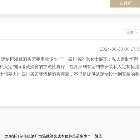
在线问
最新
2024-08-30 00:17:3
人定制恒湿藏酒窖需要用款多少？”，四川省的米女士展现：私人定制恒湿
私人定制恒湿藏酒窖的主观性喜好，包含罗列有定制或安装私人定制恒湿
士想要力推四川省迈菲酒柜酒窖商家，不但是提供从定制设计到安装的整
条：
龙泉驿订制传统酒厂恒温藏酒窖成本价标准是多少？
返回