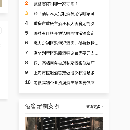
2
藏酒窖订制哪一家可靠？
3
精品酒店私人定制酒窖定做哪家可靠？
4
重庆市重庆市酒庄私人酒窖定制决计哪个靠谱？
5
哪处有价格开放透明的恒湿酒窖定制？
6
私人定制恒温恒湿酒窖订做价格标准是多少？
2
7
豪华别墅恒温藏酒窖定做需要开支多少？
杭州市会所酒窖设备厂家的案例观察，揭秘定做会所大型葡萄酒酒窖的秘诀
8
四川高档商务会所私家酒窖修建厂家哪里好？
9
上海市恒湿酒窖定做报价标准是多少？
10
定做高端企业所属酒庄藏酒窖供应商采选哪里可靠？
酒窖定制案例
查看更多 >
案例详解：订制观光酒庄智能葡萄酒酒窖，酒庄山洞酒窖设计生产商真实解析