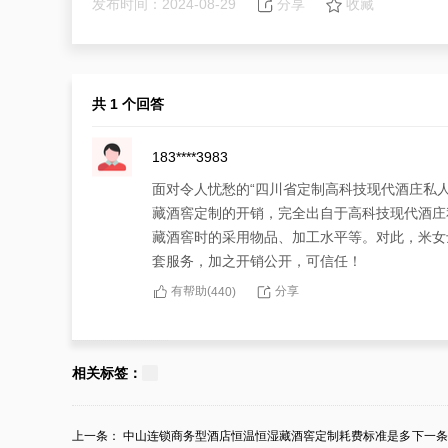
发布时间：2024-08-29
分享
收藏
共 1 个回答
183****3983
面对令人忧愁的“四川省定制高科技现代酒庄私
藏酒窖定制的开销，完全出自于高科技现代酒庄
藏酒窖时的采用物品、加工水平等。对此，米女
套服务，加之开销公开，可信任！
有帮助(
分享
440
)
相关标签：
上一条：
中山连锁商务型酒店恒温恒湿藏酒窖定制耗费标准是多
下一