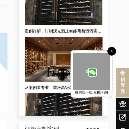
从案例看专业：重庆高级藏酒窖红酒酒庄供应商的现代酒庄法式恒湿藏酒窖定做之道
X
微
信
客
服
微信扫一扫,直接沟通!
成功案例分享：订制社交会所防潮酒窖，武隆酒窖订制会所供应商独家揭秘


