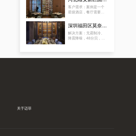
要放：红酒、清酒、洋
典型案例：订制会所豪华恒温藏酒窖，潼南专业会所藏酒窖工厂的专业流程
酒（ 洋酒可常温 ）。
客户需求：案例是一个
星级酒店，餐厅需要展
示多类餐酒，含：红
酒、清酒、啤酒，酒柜
深圳福田区莫奈法餐厅欧式风格酒柜定制服务
放在显眼位置，可供客
人欣赏和选择喜欢的餐
解决方案：无霜制冷、
酒，需容量尽可能大。
降震降噪，48分贝，适
用于餐厅、包厢 ；酒柜
放置在显眼位置，可供
客人欣赏和选择珍藏佳
酿；用餐厅酒柜 ，餐酒
归类 、 美酒展示 、 方
案例推荐：订做独栋别墅欧式地下酒窖，泉州酒窖别墅设计生产商真实作品
便储存 ；
关于迈菲
案例深度分析：订制酒庄艺术葡萄酒酒窖，泉州市最新酒窖订制酒庄商家陪你探讨