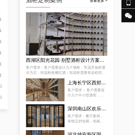
酒柜定制案例

查看更多 >

1
某街道专用藏酒窖红酒酒厂厂家案例详解，让酒厂新款藏酒窖订制变得简单
1
1
1
西湖区阳光花园·别墅酒柜设计方案推荐
1
客户需求：客户需要设计几个酒柜，常温开放柜展
示为主，恒温柜收藏红酒；恒温柜需要有远程控制
1
温湿度功能 。
怀柔区极简酒窖红酒别墅厂商的案例观察，揭秘订做别墅山洞恒温酒窖的秘诀
上海长宁区西郊壹号·会所：中小型酒柜定制解决方案
0
客户需求： 客户需要设
计几个中小型酒窖，常
0
温开放柜展示为主，恒
温柜放红酒；恒温柜需
深圳南山区欢乐海岸社佳日本料理恒温酒柜定制案例
要有远程控制温湿度功
能 。
客户需求：餐厅案例，
有独立的包厢，包厢酒
柜需恒温恒湿、静音、
5~22°C（ 可调 ）。主
河北雄安新区国际酒店酒柜定制服务案例