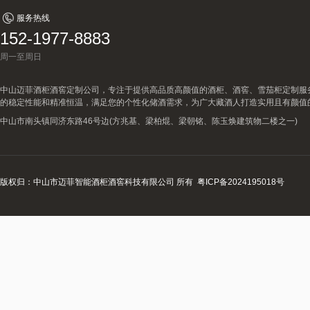
服务热线
152-1977-8883
周一至周日
中山迈菲酒柜酒窖定制公司，专注于提供高品质高颜值的酒柜、酒窖、雪茄柜定制服
的稳定性能和精准恒温，满足您的个性化储酒需求，为广大藏酒人打造实用且有颜值
中山市南头镇同济东路46号边(方兆基、梁柏焜、梁朝铭、陈玉焕建筑物二楼之一)
版权归：中山市迈菲智能酒柜酒窖科技有限公司 所有
粤ICP备2024195018号