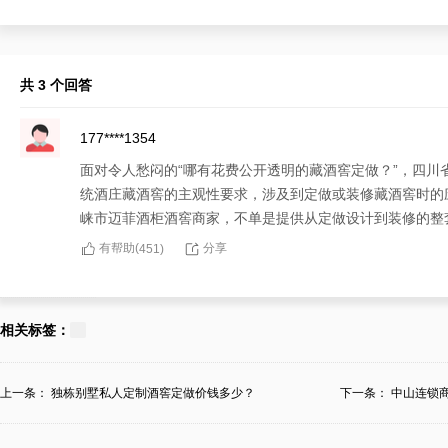
共 3 个回答
177****1354
面对令人愁闷的“哪有花费公开透明的藏酒窖定做？”，四
统酒庄藏酒窖的主观性要求，涉及到定做或装修藏酒窖时的
崃市迈菲酒柜酒窖商家，不单是提供从定做设计到装修的整
有帮助(
分享
451
)
130****8229
对于“哪有花费公开透明的藏酒窖定做？”的疑惑难事，四
相关标签：
知晓藏酒窖的花费很必要，但抉择一家可以定做满足传统酒
杂程度、应用素材、生产技术等而呈现不同。假若说您也须
上一条：
独栋别墅私人定制酒窖定做价钱多少？
下一条：
中山连锁
保无论花费高低，您都会赢来优异的服务和理想的回报！
少...
有帮助(
分享
399
)