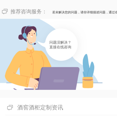
147****9583
推荐咨询服务：
若未解决您的问题，请你详细描述问题，通过
像“哪有花费公开透明的藏酒窖定做？”这种疑惑难事，其
做的花费并不是坚定的，不同的酒庄有不同的主观性要求，
在1w到十万不等。假若说您谋划感受花费公开透明的藏酒
窖商家，为您的传统酒庄注入朝气！
问题没解决？
有帮助(
分享
399
)
直接在线咨询
酒窖酒柜定制资讯