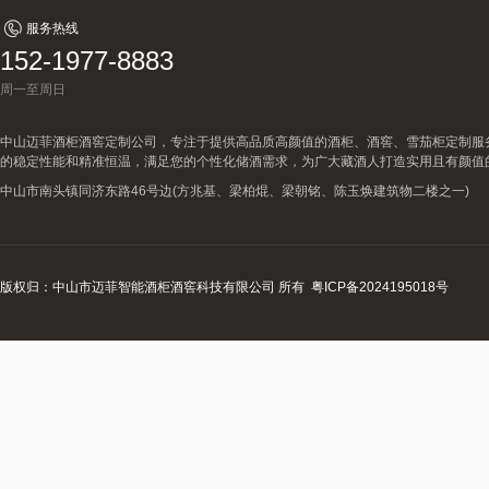
服务热线
152-1977-8883
周一至周日
中山迈菲酒柜酒窖定制公司，专注于提供高品质高颜值的酒柜、酒窖、雪茄柜定制服
的稳定性能和精准恒温，满足您的个性化储酒需求，为广大藏酒人打造实用且有颜值
中山市南头镇同济东路46号边(方兆基、梁柏焜、梁朝铭、陈玉焕建筑物二楼之一)
版权归：中山市迈菲智能酒柜酒窖科技有限公司 所有
粤ICP备2024195018号