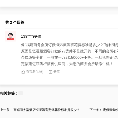
共 2 个回答
139****9940
像“福建商务会所订做恒温藏酒窖花费标准是多少？”这种
原因是恒温藏酒窖订做的花费并不是敞开的，不同的会所有
杂层级等变化，一般在一万到150000+不等。一旦说您
定福建迈菲酒柜酒窖供应商，为您的商务会所增添生机！
有帮助(
分享
436
)
153****4562
面对令人纷扰的“福建商务会所订做恒温藏酒窖花费标准是
相关标签：
于商务会所恒温藏酒窖的个人偏好，含有订做或安装恒温藏
建迈菲酒柜酒窖供应商，不光如此定制从订做设计到安装的
上一条：
高端商务型酒店恒湿酒窖定做花价标准是多少？
下一条：
定做豪华
有帮助(
分享
436
)