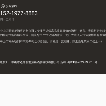
服务热线
152-1977-8883
周一至周日
中山迈菲酒柜酒窖定制公司，专注于提供高品质高颜值的酒柜、酒窖、雪茄柜定制服
的稳定性能和精准恒温，满足您的个性化储酒需求，为广大藏酒人打造实用且有颜值
中山市南头镇同济东路46号边(方兆基、梁柏焜、梁朝铭、陈玉焕建筑物二楼之一)
版权归：中山市迈菲智能酒柜酒窖科技有限公司 所有
粤ICP备2024195018号