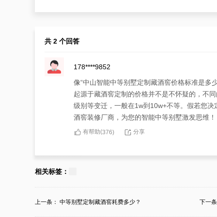
共 2 个回答
178****9852
像“中山智能中等别墅定制藏酒窖价格标准是多
起源于藏酒窖定制的价格并不是不怀疑的，不同
级别等变迁，一般在1w到10w+不等。假若您
酒窖装修厂商，为您的智能中等别墅激发思维！
有帮助(
分享
376
)
152****7293
面对令人焦灼的“中山智能中等别墅定制藏酒窖
相关标签：
能中等别墅藏酒窖的特殊偏好，含括定制或装修
菲酒柜酒窖装修厂商，不只如此提供从定制设计
上一条：
中等别墅定制藏酒窖耗费多少？
下一
有帮助(
分享
376
)