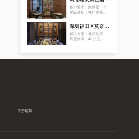
要放：红酒、清酒、洋
典型案例：订制会所豪华恒温藏酒窖，潼南专业会所藏酒窖工厂的专业流程
酒（ 洋酒可常温 ）。
客户需求：案例是一个
星级酒店，餐厅需要展
示多类餐酒，含：红
酒、清酒、啤酒，酒柜
深圳福田区莫奈法餐厅欧式风格酒柜定制服务
放在显眼位置，可供客
人欣赏和选择喜欢的餐
解决方案：无霜制冷、
酒，需容量尽可能大。
降震降噪，48分贝，适
用于餐厅、包厢 ；酒柜
放置在显眼位置，可供
客人欣赏和选择珍藏佳
酿；用餐厅酒柜 ，餐酒
归类 、 美酒展示 、 方
案例推荐：订做独栋别墅欧式地下酒窖，泉州酒窖别墅设计生产商真实作品
便储存 ；
关于迈菲
案例深度分析：订制酒庄艺术葡萄酒酒窖，泉州市最新酒窖订制酒庄商家陪你探讨