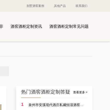
别墅酒窖案例
其他产品
联系我们
菲
酒窖酒柜定制资讯
酒窖酒柜定制常见问题
案例讲解：定制酒厂酒厂大型恒温藏酒窖，葡萄酒酒厂藏酒窖设备生产商的实例展示
热门酒窖酒柜定制答疑
查看更多 >
1
泉州市安溪现代酒庄私藏恒湿酒窖定制耗费多少？
案例讲解：定做别墅艺术恒湿藏酒窖，别墅山洞藏酒窖设计厂商的实例展示