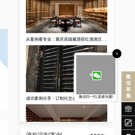
从案例看专业：重庆高级藏酒窖红酒酒庄供应商的现代酒庄法式恒湿藏酒窖定做之道
X
微
信
客
服
微信扫一扫,直接沟通!
成功案例分享：订制社交会所防潮酒窖，武隆酒窖订制会所供应商独家揭秘


