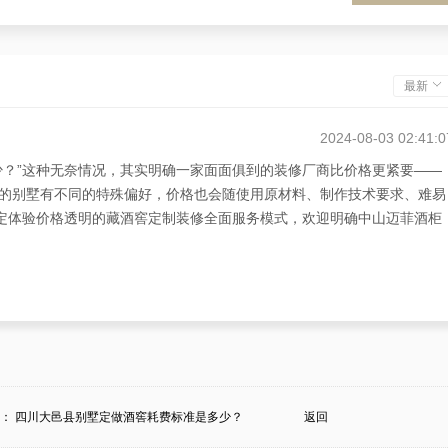
最新
2024-08-03 02:41:0
少？”这种无奈情况，其实明确一家面面俱到的装修厂商比价格更紧要——
的别墅有不同的特殊偏好，价格也会随使用原材料、制作技术要求、难易
决定体验价格透明的藏酒窖定制装修全面服务模式，欢迎明确中山迈菲酒柜
2024-08-02 21:58:0
价格标准是多少？”，中山的白先生发表：藏酒窖定制的价格，完全基于智
藏酒窖时的使用原材料、制作技术等。对此，白先生甘愿乐意推荐中山迈
到装修的整套服务，还有价格透明，诚信可依赖！
条：
四川大邑县别墅定做酒窖耗费标准是多少？
返回