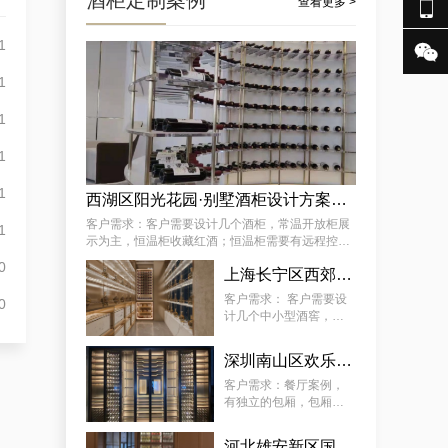
酒柜定制案例

查看更多 >
1

某街道专用藏酒窖红酒酒厂厂家案例详解，让酒厂新款藏酒窖订制变得简单
1
1
1
1
西湖区阳光花园·别墅酒柜设计方案推荐
客户需求：客户需要设计几个酒柜，常温开放柜展
1
示为主，恒温柜收藏红酒；恒温柜需要有远程控制
温湿度功能 。
0
怀柔区极简酒窖红酒别墅厂商的案例观察，揭秘订做别墅山洞恒温酒窖的秘诀
上海长宁区西郊壹号·会所：中小型酒柜定制解决方案
客户需求： 客户需要设
0
计几个中小型酒窖，常
温开放柜展示为主，恒
温柜放红酒；恒温柜需
深圳南山区欢乐海岸社佳日本料理恒温酒柜定制案例
要有远程控制温湿度功
能 。
客户需求：餐厅案例，
有独立的包厢，包厢酒
柜需恒温恒湿、静音、
5~22°C（ 可调 ）。主
河北雄安新区国际酒店酒柜定制服务案例