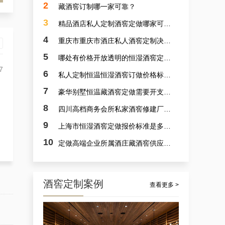
2
藏酒窖订制哪一家可靠？
3
精品酒店私人定制酒窖定做哪家可靠？
4
重庆市重庆市酒庄私人酒窖定制决计哪个靠谱？
5
哪处有价格开放透明的恒湿酒窖定制？
7
6
私人定制恒温恒湿酒窖订做价格标准是多少？
7
豪华别墅恒温藏酒窖定做需要开支多少？
杭州市会所酒窖设备厂家的案例观察，揭秘定做会所大型葡萄酒酒窖的秘诀
8
四川高档商务会所私家酒窖修建厂家哪里好？
9
上海市恒湿酒窖定做报价标准是多少？
10
定做高端企业所属酒庄藏酒窖供应商采选哪里可靠？
4
酒窖定制案例
查看更多 >
案例详解：订制观光酒庄智能葡萄酒酒窖，酒庄山洞酒窖设计生产商真实解析