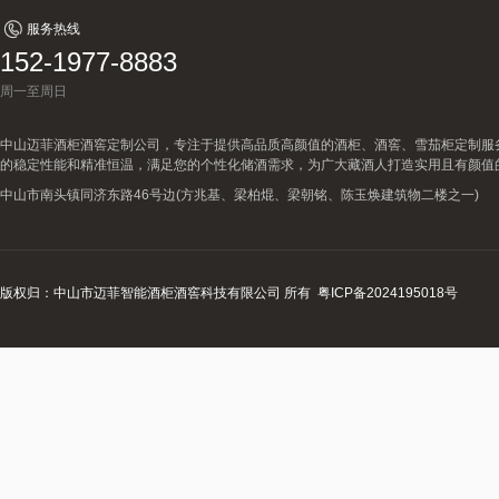
服务热线
152-1977-8883
周一至周日
中山迈菲酒柜酒窖定制公司，专注于提供高品质高颜值的酒柜、酒窖、雪茄柜定制服
的稳定性能和精准恒温，满足您的个性化储酒需求，为广大藏酒人打造实用且有颜值
中山市南头镇同济东路46号边(方兆基、梁柏焜、梁朝铭、陈玉焕建筑物二楼之一)
版权归：中山市迈菲智能酒柜酒窖科技有限公司 所有
粤ICP备2024195018号