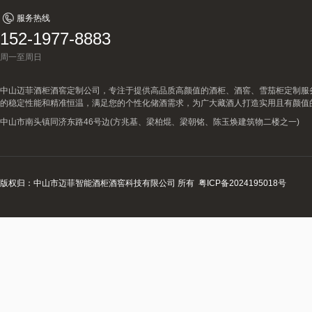
服务热线
152-1977-8883
周一至周日
中山迈菲酒柜酒窖定制公司，专注于提供高品质高颜值的酒柜、酒窖、雪茄柜定制服
的稳定性能和精准恒温，满足您的个性化储酒需求，为广大藏酒人打造实用且有颜值
中山市南头镇同济东路46号边(方兆基、梁柏焜、梁朝铭、陈玉焕建筑物二楼之一)
版权归：中山市迈菲智能酒柜酒窖科技有限公司 所有
粤ICP备2024195018号