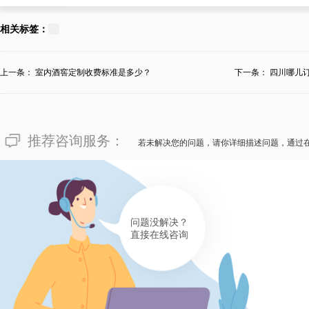
133****2295
对于“四川省成都订做私家恒温
相关标签：
四川省成都口碑好的私家恒温恒
窖如此探讨：清楚把握私家恒温
上一条：
室内酒窖定制收费标准是多少？
下一条：
四川哪儿
一家可以订做满足酒店所需的私
紧。私家恒温恒湿酒窖的花费会
推荐咨询服务：
料、制造技术等而有所出入。假
若未解决您的问题，请你详细描述问题，通过
酒窖，欢迎来搜索四川省成都迈
花费高低，您都会捕获极佳的服
有帮助(
分享
765
)
问题没解决？
直接在线咨询
153****8016
面对令人慌张的“四川省成都订
四川省成都的苍先生心里话：私