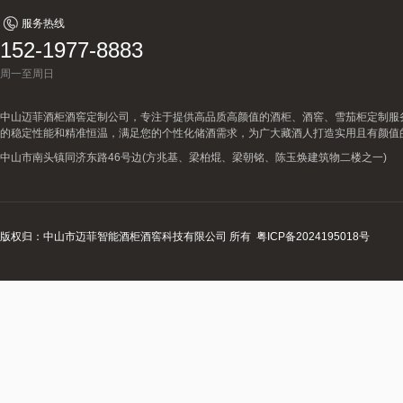
服务热线
152-1977-8883
周一至周日
中山迈菲酒柜酒窖定制公司，专注于提供高品质高颜值的酒柜、酒窖、雪茄柜定制服
的稳定性能和精准恒温，满足您的个性化储酒需求，为广大藏酒人打造实用且有颜值
中山市南头镇同济东路46号边(方兆基、梁柏焜、梁朝铭、陈玉焕建筑物二楼之一)
版权归：中山市迈菲智能酒柜酒窖科技有限公司 所有
粤ICP备2024195018号