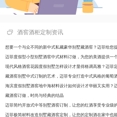
全抉择于酒店私家恒温恒湿酒窖
私家恒温恒湿酒窖时的选择原材
甘愿愿意介绍四川省成都迈菲酒
订做设计到装修的一整套服务，
酒窖酒柜定制资讯
高！
想要一个与众不同的新中式私藏豪华别墅藏酒窖？迈菲给您
有帮助(
分享
558
)
迈菲度假型小型别墅酒窖中式材料订做，为您的美酒提供一
藏酒窖别墅中式订制的艺术，迈菲专业打造中式风格的葡萄
海滨度假别墅酒窖地中海材料设计如何设计才华丽又实用？
藏酒窖订做，时尚与经典的结晶
迈菲简约开放式中等别墅酒窖订制，让您的红酒享受专业级
迈菲极简材料改造别墅藏酒窖定制，让您的定制酒在家中也