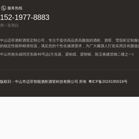
服务热线
152-1977-8883
周一至周日
中山迈菲酒柜酒窖定制公司，专注于提供高品质高颜值的酒柜、酒窖、雪茄柜定制服
的稳定性能和精准恒温，满足您的个性化储酒需求，为广大藏酒人打造实用且有颜值
中山市南头镇同济东路46号边(方兆基、梁柏焜、梁朝铭、陈玉焕建筑物二楼之一)
版权归：中山市迈菲智能酒柜酒窖科技有限公司 所有
粤ICP备2024195018号