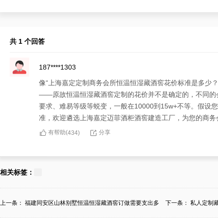
共 1 个回答
187****1303
像“上海嘉定定制商务会所恒温恒湿藏酒窖花价标准是多少
——原故恒温恒湿藏酒窖定制的花价并不是确定的，不同的
要求、难易等级等蜕变，一般在10000到15w+不等。假
准，欢迎遴选上海嘉定迈菲酒柜酒窖建造工厂，为您的商务
有帮助(
分享
434
)
相关标签：
上一条：
福建同安区山林别墅恒温恒湿藏酒窖订做需要支出多
下一条：
私人定制
少？